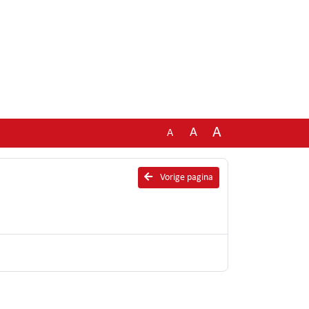
A
A
A
Vorige pagina