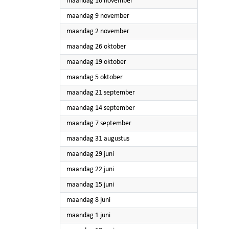
2026
maandag 16 november
2026
maandag 9 november
2026
maandag 2 november
2026
maandag 26 oktober
2026
maandag 19 oktober
2026
maandag 5 oktober
2026
maandag 21 september
2026
maandag 14 september
2026
maandag 7 september
2026
maandag 31 augustus
2026
maandag 29 juni
2026
maandag 22 juni
2026
maandag 15 juni
2026
maandag 8 juni
2026
maandag 1 juni