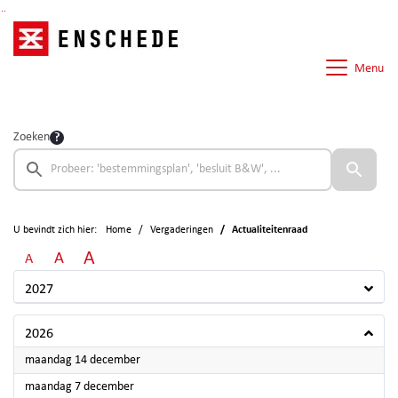
Ga naar de inhoud van deze pagina
Ga naar het zoeken
Ga naar het menu
Menu
Zoeken
U bevindt zich hier:
Home
Vergaderingen
Actualiteitenraad
A
A
A
2027
2026
2026
maandag 14 december
2026
maandag 7 december