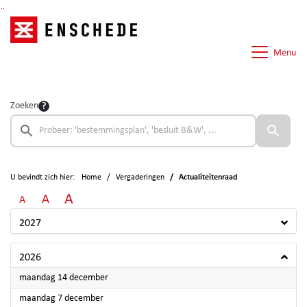
Ga naar de inhoud van deze pagina
Ga naar het zoeken
Ga naar het menu
Menu
Zoeken
U bevindt zich hier:
Home
Vergaderingen
Actualiteitenraad
A
A
A
2027
2026
2026
maandag 14 december
2026
maandag 7 december