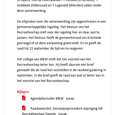
te lopen). Ook de zwemplassen ’t Rutbeek (Enschede), 't
Hulsbeek (Oldenzaal) en 't Lageveld (Wierden) vallen onder
deze samenwerking.
De afspraken voor die samenwerking zijn opgeschreven in een
gemeenschappelijke regeling. Het bestuur van het
Recreatieschap stelt voor die regeling hier en daar aan te
passen. Het bestuur heeft de gemeenteraad van Enschede
gevraagd of ze deze aanpassing goed vindt. En ze geeft de
raad tot 22 september de tijd om te reageren.
Het college van B&W vindt dat het voorstel van het
Recreatieschap beter kan. Hij heeft daarom een brief
gemaakt die de raad kan vaststellen in de raadsvergadering in
september. In die brief geeft de raad aan wat er beter kan in
het voorstel van het Recreatieschap.
Bijlagen
Agendaformulier B&W
258 KB
Raadsvoorstel: Zienswijzeprocedure wijzinging GR
Recreatieschap Twente
250 KB