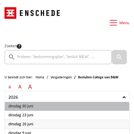
Ga naar de inhoud van deze pagina
Ga naar het zoeken
Ga naar het menu
Menu
Zoeken
U bevindt zich hier:
Home
Vergaderingen
Besluiten College van B&W
A
A
A
2026
2026
dinsdag 30 juni
2026
dinsdag 23 juni
2026
dinsdag 16 juni
2026
dinsdag 9 juni