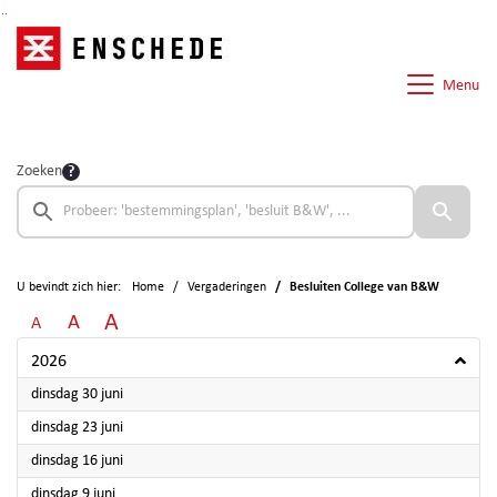
Ga naar de inhoud van deze pagina
Ga naar het zoeken
Ga naar het menu
Menu
Zoeken
U bevindt zich hier:
Home
Vergaderingen
Besluiten College van B&W
A
A
A
2026
2026
dinsdag 30 juni
2026
dinsdag 23 juni
2026
dinsdag 16 juni
2026
dinsdag 9 juni