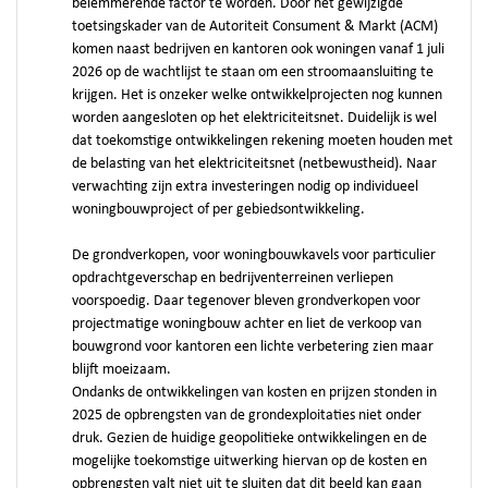
belemmerende factor te worden. Door het gewijzigde
toetsingskader van de Autoriteit Consument & Markt (ACM)
komen naast bedrijven en kantoren ook woningen vanaf 1 juli
2026 op de wachtlijst te staan om een stroomaansluiting te
krijgen. Het is onzeker welke ontwikkelprojecten nog kunnen
worden aangesloten op het elektriciteitsnet. Duidelijk is wel
dat toekomstige ontwikkelingen rekening moeten houden met
de belasting van het elektriciteitsnet (netbewustheid). Naar
verwachting zijn extra investeringen nodig op individueel
woningbouwproject of per gebiedsontwikkeling.
De grondverkopen, voor woningbouwkavels voor particulier
opdrachtgeverschap en bedrijventerreinen verliepen
voorspoedig. Daar tegenover bleven grondverkopen voor
projectmatige woningbouw achter en liet de verkoop van
bouwgrond voor kantoren een lichte verbetering zien maar
blijft moeizaam.
Ondanks de ontwikkelingen van kosten en prijzen stonden in
2025 de opbrengsten van de grondexploitaties niet onder
druk. Gezien de huidige geopolitieke ontwikkelingen en de
mogelijke toekomstige uitwerking hiervan op de kosten en
opbrengsten valt niet uit te sluiten dat dit beeld kan gaan