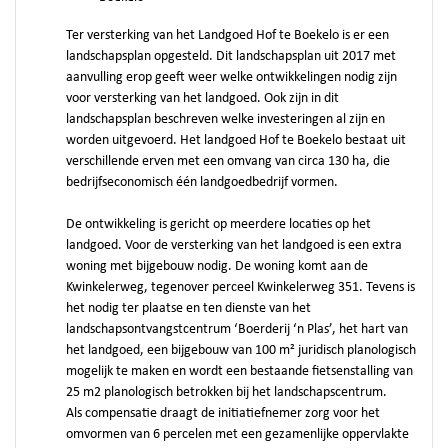
Ter versterking van het Landgoed Hof te Boekelo is er een
landschapsplan opgesteld. Dit landschapsplan uit 2017 met
aanvulling erop geeft weer welke ontwikkelingen nodig zijn
voor versterking van het landgoed. Ook zijn in dit
landschapsplan beschreven welke investeringen al zijn en
worden uitgevoerd. Het landgoed Hof te Boekelo bestaat uit
verschillende erven met een omvang van circa 130 ha, die
bedrijfseconomisch één landgoedbedrijf vormen.
De ontwikkeling is gericht op meerdere locaties op het
landgoed. Voor de versterking van het landgoed is een extra
woning met bijgebouw nodig. De woning komt aan de
Kwinkelerweg, tegenover perceel Kwinkelerweg 351. Tevens is
het nodig ter plaatse en ten dienste van het
landschapsontvangstcentrum ‘Boerderij ‘n Plas’, het hart van
het landgoed, een bijgebouw van 100 m² juridisch planologisch
mogelijk te maken en wordt een bestaande fietsenstalling van
25 m2 planologisch betrokken bij het landschapscentrum.
Als compensatie draagt de initiatiefnemer zorg voor het
omvormen van 6 percelen met een gezamenlijke oppervlakte