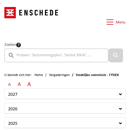
Ga naar de inhoud van deze pagina
Ga naar het zoeken
Ga naar het menu
Menu
Zoeken
U bevindt zich hier:
Home
Vergaderingen
Stedelijke commissie - FYSIEK
A
A
A
2027
2026
2025