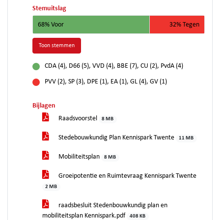
Stemuitslag
68% Voor
32% Tegen
Toon stemmen
CDA (4), D66 (5), VVD (4), BBE (7), CU (2), PvdA (4)
voor
PVV (2), SP (3), DPE (1), EA (1), GL (4), GV (1)
tegen
Bijlagen
Raadsvoorstel
8 MB
Stedebouwkundig Plan Kennispark Twente
11 MB
Mobiliteitsplan
8 MB
Groeipotentie en Ruimtevraag Kennispark Twente
2 MB
raadsbesluit Stedenbouwkundig plan en
mobiliteitsplan Kennispark.pdf
408 KB