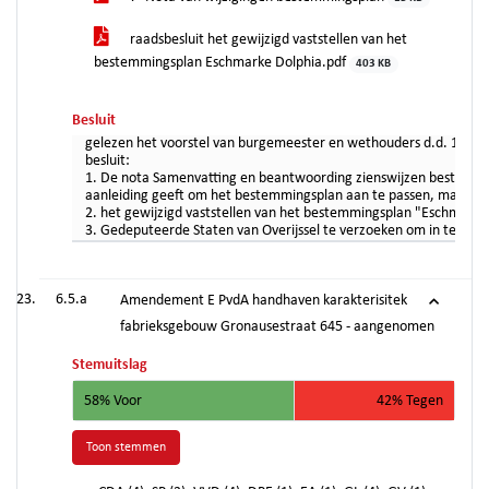
raadsbesluit het gewijzigd vaststellen van het
bestemmingsplan Eschmarke Dolphia.pdf
403 KB
Besluit
gelezen het voorstel van burgemeester en wethouders d.d. 11 j
besluit:
1. De nota Samenvatting en beantwoording zienswijzen bestemmin
aanleiding geeft om het bestemmingsplan aan te passen, maar de 
2. het gewijzigd vaststellen van het bestemmingsplan "Eschmarke
3. Gedeputeerde Staten van Overijssel te verzoeken om in te s
6.5.a
Amendement E PvdA handhaven karakterisitek
fabrieksgebouw Gronausestraat 645 - aangenomen
Stemuitslag
58% Voor
42% Tegen
Toon stemmen