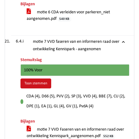
Bijlagen
motie 6 CDA verleiden voor parkeren_niet
aangenomen.pdf
540 KB
6.4.i
motie 7 VVD faseren van en informeren raad over
ontwikkeling Kennispark - aangenomen
Stemuitslag
100% Voor
Toon stemmen
CDA (4), D66 (5), PVV (2), SP (3), VVD (4), BBE (7), CU (2),
voor
DPE (1), EA (1), GL (4), GV (1), PvdA (4)
Bijlagen
motie 7 VVD Faseren van en informeren raad over
ontwikkeling Kennispark_aangenomen.pdf
552 KB