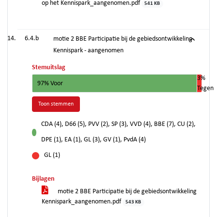
op het Kennispark_aangenomen.pdf
541 KB
6.4.b
motie 2 BBE Participatie bij de gebiedsontwikkeling
Kennispark - aangenomen
Stemuitslag
3%
97% Voor
Tegen
Toon stemmen
CDA (4), D66 (5), PVV (2), SP (3), VVD (4), BBE (7), CU (2),
voor
DPE (1), EA (1), GL (3), GV (1), PvdA (4)
GL (1)
tegen
Bijlagen
motie 2 BBE Participatie bij de gebiedsontwikkeling
Kennispark_aangenomen.pdf
543 KB