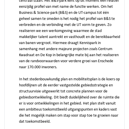
centraal staan. Het B&S-park kent op dit moment een relatief
eenzijdig profiel van met name de functie werken. Om het
Business & Science-park (B&S) en de UT-campus tot één
geheel samen te smeden is het nodig het profiel van B&S te
verbreden en de verbinding met de UT vorm te geven. Zo
realiseren we een werkomgeving waarmee de stad
makkelijker talent aantrekt en vasthoudt en de bereikbaarheid
van banen vergroot. Hiermee draagt Kennispark in
samenhang met andere majeure projecten zoals Centrum
Kwadraat en De Kop in belangrijke mate bij aan het realiseren
van de randvoorwaarden voor verdere groei van Enschede
naar 170.000 inwoners.
In het stedenbouwkundig plan en mobiliteitsplan is de koers op
hoofdlijnen uit de eerder vastgestelde gebiedsstrategie en
structuurvisie uitgewerkt tot concrete plannen voor de
gebiedsontwikkeling. Dit biedt duidelijkheid over de ruimte die
er is voor ontwikkelingen in het gebied. Het plan stelt vanuit
een ambitieus toekomstbeeld uitgangspunten en kaders vast
die het mogelijk maken om stap voor stap toe te groeien naar
dat toekomstbeeld.