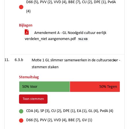
D66 (5), PVV (2), VVD (4), BBE (7), CU (2), DPE (1), PvdA
tegen
(4)
Bijlagen
Amendement A - GL Noodgeld cultuur eerlijk
verdelen_niet aangenomen.pdf
962 KB
6.3.b
Motie 1 GL slimmer samenwerken in de cultuursector -
stemmen staken
Stemuitslag
50% Voor
50% Tegen
Toon stemmen
CDA (4), SP (3), CU (2), DPE (1), EA (1), GL (4), PvdA (4)
voor
D66 (5), PVV (2), VVD (4), BBE (7), GV (1)
tegen