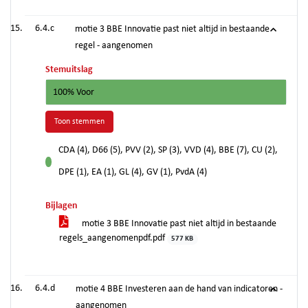
6.4.c
motie 3 BBE Innovatie past niet altijd in bestaande
regel - aangenomen
Stemuitslag
100% Voor
Toon stemmen
CDA (4), D66 (5), PVV (2), SP (3), VVD (4), BBE (7), CU (2),
voor
DPE (1), EA (1), GL (4), GV (1), PvdA (4)
Bijlagen
motie 3 BBE Innovatie past niet altijd in bestaande
regels_aangenomenpdf.pdf
577 KB
6.4.d
motie 4 BBE Investeren aan de hand van indicatoren -
aangenomen