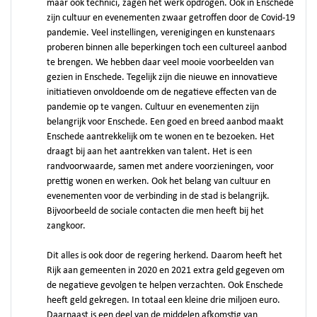
maar ook technici, zagen het werk opdrogen. Ook in Enschede
zijn cultuur en evenementen zwaar getroffen door de Covid-19
pandemie. Veel instellingen, verenigingen en kunstenaars
proberen binnen alle beperkingen toch een cultureel aanbod
te brengen. We hebben daar veel mooie voorbeelden van
gezien in Enschede. Tegelijk zijn die nieuwe en innovatieve
initiatieven onvoldoende om de negatieve effecten van de
pandemie op te vangen. Cultuur en evenementen zijn
belangrijk voor Enschede. Een goed en breed aanbod maakt
Enschede aantrekkelijk om te wonen en te bezoeken. Het
draagt bij aan het aantrekken van talent. Het is een
randvoorwaarde, samen met andere voorzieningen, voor
prettig wonen en werken. Ook het belang van cultuur en
evenementen voor de verbinding in de stad is belangrijk.
Bijvoorbeeld de sociale contacten die men heeft bij het
zangkoor.
Dit alles is ook door de regering herkend. Daarom heeft het
Rijk aan gemeenten in 2020 en 2021 extra geld gegeven om
de negatieve gevolgen te helpen verzachten. Ook Enschede
heeft geld gekregen. In totaal een kleine drie miljoen euro.
Daarnaast is een deel van de middelen afkomstig van