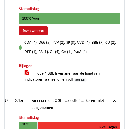
Stemuitslag
100% Voor
Toon stemmen
CDA (4), D66 (5), PVV (2), SP (3), VVD (4), BBE (7), CU (2),
voor
DPE (1), EA (1), GL (4), GV (1), PvdA (4)
Bijlagen
motie 4 BBE Investeren aan de hand van
indicatoren_aangenomen.pdf
563 KB
6.4.e
Amendement C GL - collectief parkeren - niet
aangenomen
Stemuitslag
18%
82% Tegen