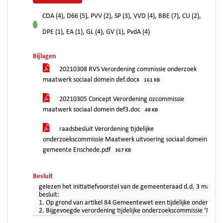
CDA (4), D66 (5), PVV (2), SP (3), VVD (4), BBE (7), CU (2),
voor
DPE (1), EA (1), GL (4), GV (1), PvdA (4)
Bijlagen
20210308 RVS Verordening commissie onderzoek
maatwerk sociaal domein def.docx
161 KB
20210305 Concept Verordening ozcommissie
maatwerk sociaal domein def3.doc
48 KB
raadsbesluit Verordening tijdelijke
onderzoekscommissie Maatwerk uitvoering sociaal domein
gemeente Enschede.pdf
367 KB
Besluit
gelezen het initiatiefvoorstel van de gemeenteraad d.d. 3 maart 
besluit:
1. Op grond van artikel 84 Gemeentewet een tijdelijke onderzoek
2. Bijgevoegde verordening tijdelijke onderzoekscommissie ‘Maat