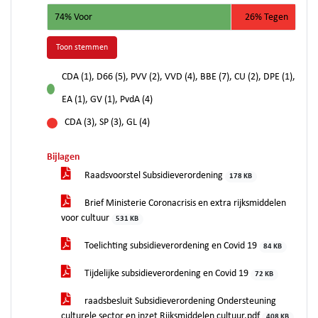
74% Voor
26% Tegen
Toon stemmen
CDA (1), D66 (5), PVV (2), VVD (4), BBE (7), CU (2), DPE (1),
voor
EA (1), GV (1), PvdA (4)
CDA (3), SP (3), GL (4)
tegen
Bijlagen
Raadsvoorstel Subsidieverordening
178 KB
Brief Ministerie Coronacrisis en extra rijksmiddelen
voor cultuur
531 KB
Toelichting subsidieverordening en Covid 19
84 KB
Tijdelijke subsidieverordening en Covid 19
72 KB
raadsbesluit Subsidieverordening Ondersteuning
culturele sector en inzet Rijksmiddelen cultuur.pdf
408 KB