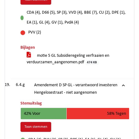
CDA (4), D66 (5), SP (3), VVD (4), BBE (7), CU (2), DPE (1),
voor
EA (1), GL (4), GV (1), PvdA (4)
PVV (2)
tegen
Bijlagen
motie 5 GL Subsidieregeling verfraaien en
verduurzamen_aangenomen.pdf
474 KB
6.4.g
Amendement D SP GL - verantwoord investeren
Hengelosestraat - niet aangenomen
Stemuitslag
42% Voor
58% Tegen
Toon stemmen