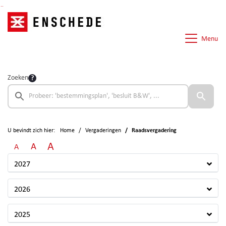
Ga naar de inhoud van deze pagina
Ga naar het zoeken
Ga naar het menu
Menu
Zoeken
U bevindt zich hier:
Home
Vergaderingen
Raadsvergadering
A
A
A
2027
2026
2025