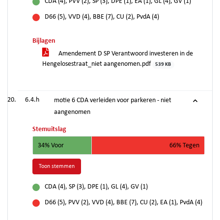
CDA (4), PVV (2), SP (3), DPE (1), EA (1), GL (4), GV (1)
voor
D66 (5), VVD (4), BBE (7), CU (2), PvdA (4)
tegen
Bijlagen
Amendement D SP Verantwoord investeren in de
Hengelosestraat_niet aangenomen.pdf
539 KB
6.4.h
motie 6 CDA verleiden voor parkeren - niet
aangenomen
Stemuitslag
34% Voor
66% Tegen
Toon stemmen
CDA (4), SP (3), DPE (1), GL (4), GV (1)
voor
D66 (5), PVV (2), VVD (4), BBE (7), CU (2), EA (1), PvdA (4)
tegen