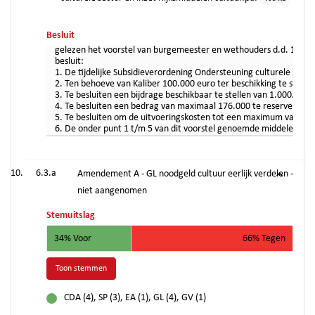
Besluit
gelezen het voorstel van burgemeester en wethouders d.d. 1 febr
besluit:
1. De tijdelijke Subsidieverordening Ondersteuning culturele sect
2. Ten behoeve van Kaliber 100.000 euro ter beschikking te stell
3. Te besluiten een bijdrage beschikbaar te stellen van 1.000.0
4. Te besluiten een bedrag van maximaal 176.000 te reserveren al
5. Te besluiten om de uitvoeringskosten tot een maximum van 300
6. De onder punt 1 t/m 5 van dit voorstel genoemde middelen te d
6.3.a
Amendement A - GL noodgeld cultuur eerlijk verdelen -
niet aangenomen
Stemuitslag
34% Voor
66% Tegen
Toon stemmen
CDA (4), SP (3), EA (1), GL (4), GV (1)
voor