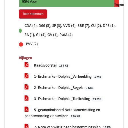
95% Voor
Tegen
Toon stemmen
CDA (4), D66 (5), SP (3), VVD (4), BBE (7), CU (2), DPE (1),
voor
EA (1), GL (4), GV (1), PvdA (4)
PVV (2)
tegen
Bijlagen
Raadsvoorstel
164 KB
1- Eschmarke - Dolphia_Verbeelding
1 MB
2- Eschmarke - Dolphia_Regels
5 MB
3- Eschmarke - Dolphia_Toelichting
23 MB
5- geanonimiseerd Nota samenvatting en
beantwoording zienswijzen
126 KB
7- Nota van wijzigingen bestemmingsplan
15 KB