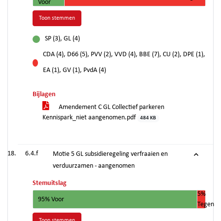
Voor
Toon stemmen
SP (3), GL (4)
voor
CDA (4), D66 (5), PVV (2), VVD (4), BBE (7), CU (2), DPE (1),
tegen
EA (1), GV (1), PvdA (4)
Bijlagen
Amendement C GL Collectief parkeren
Kennispark_niet aangenomen.pdf
484 KB
6.4.f
Motie 5 GL subsidieregeling verfraaien en
verduurzamen - aangenomen
Stemuitslag
5%
95% Voor
Tegen
Toon stemmen