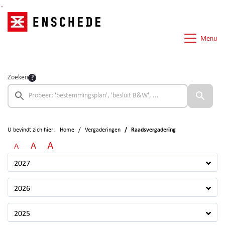
Ga naar de inhoud van deze pagina
Ga naar het zoeken
Ga naar het menu
Menu
Zoeken
U bevindt zich hier:
Home
Vergaderingen
Raadsvergadering
A
A
A
2027
2026
2025