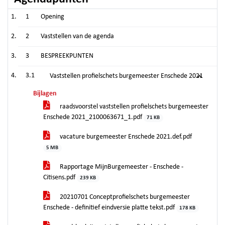
1
Opening
2
Vaststellen van de agenda
3
BESPREEKPUNTEN
3.1
Vaststellen profielschets burgemeester Enschede 2021
Bijlagen
raadsvoorstel vaststellen profielschets burgemeester
Enschede 2021_2100063671_1.pdf
71 KB
vacature burgemeester Enschede 2021.def.pdf
5 MB
Rapportage MijnBurgemeester - Enschede -
Citisens.pdf
239 KB
20210701 Conceptprofielschets burgemeester
Enschede - definitief eindversie platte tekst.pdf
178 KB