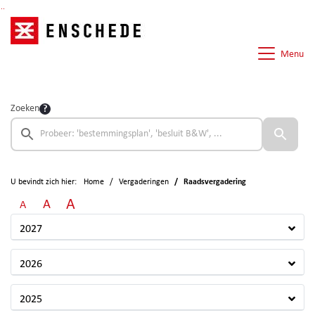
Ga naar de inhoud van deze pagina
Ga naar het zoeken
Ga naar het menu
Menu
Zoeken
U bevindt zich hier:
Home
Vergaderingen
Raadsvergadering
A
A
A
2027
2026
2025