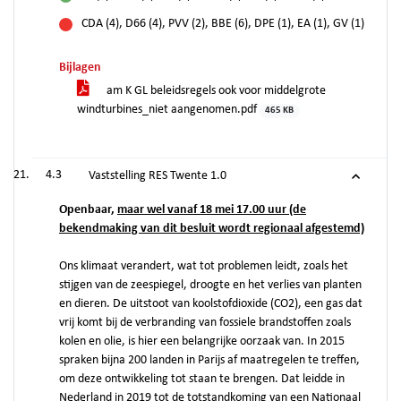
voor
CDA (4), D66 (4), PVV (2), BBE (6), DPE (1), EA (1), GV (1)
tegen
Bijlagen
am K GL beleidsregels ook voor middelgrote
windturbines_niet aangenomen.pdf
465 KB
4.3
Vaststelling RES Twente 1.0
Openbaar,
maar wel vanaf 18 mei 17.00 uur (de
bekendmaking van dit besluit wordt regionaal afgestemd)
Ons klimaat verandert, wat tot problemen leidt, zoals het
stijgen van de zeespiegel, droogte en het verlies van planten
en dieren. De uitstoot van koolstofdioxide (CO2), een gas dat
vrij komt bij de verbranding van fossiele brandstoffen zoals
kolen en olie, is hier een belangrijke oorzaak van. In 2015
spraken bijna 200 landen in Parijs af maatregelen te treffen,
om deze ontwikkeling tot staan te brengen. Dat leidde in
Nederland in 2019 tot de totstandkoming van een Nationaal