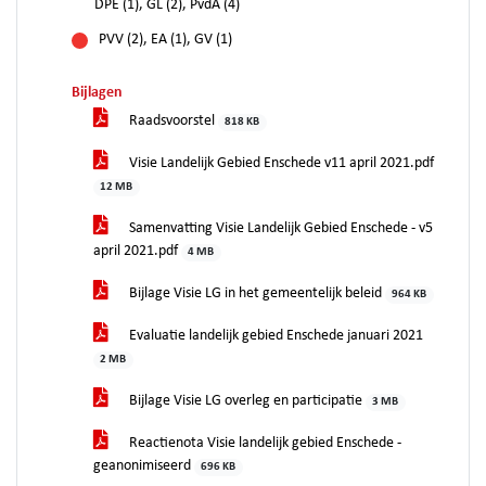
voor
DPE (1), GL (2), PvdA (4)
PVV (2), EA (1), GV (1)
tegen
Bijlagen
Raadsvoorstel
818 KB
Visie Landelijk Gebied Enschede v11 april 2021.pdf
12 MB
Samenvatting Visie Landelijk Gebied Enschede - v5
april 2021.pdf
4 MB
Bijlage Visie LG in het gemeentelijk beleid
964 KB
Evaluatie landelijk gebied Enschede januari 2021
2 MB
Bijlage Visie LG overleg en participatie
3 MB
Reactienota Visie landelijk gebied Enschede -
geanonimiseerd
696 KB