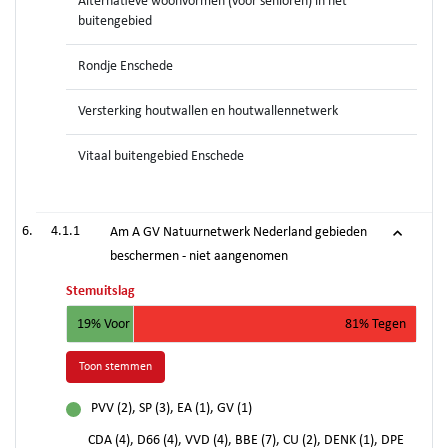
Alternatieve woonvormen (voor senioren) in het
buitengebied
Rondje Enschede
Versterking houtwallen en houtwallennetwerk
Vitaal buitengebied Enschede
4.1.1
Am A GV Natuurnetwerk Nederland gebieden
beschermen - niet aangenomen
Stemuitslag
19% Voor
81% Tegen
Toon stemmen
PVV (2), SP (3), EA (1), GV (1)
voor
CDA (4), D66 (4), VVD (4), BBE (7), CU (2), DENK (1), DPE