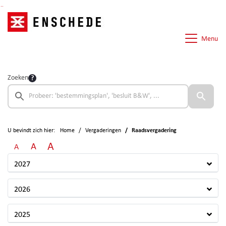
Ga naar de inhoud van deze pagina
Ga naar het zoeken
Ga naar het menu
Menu
Zoeken
U bevindt zich hier:
Home
Vergaderingen
Raadsvergadering
A
A
A
2027
2026
2025