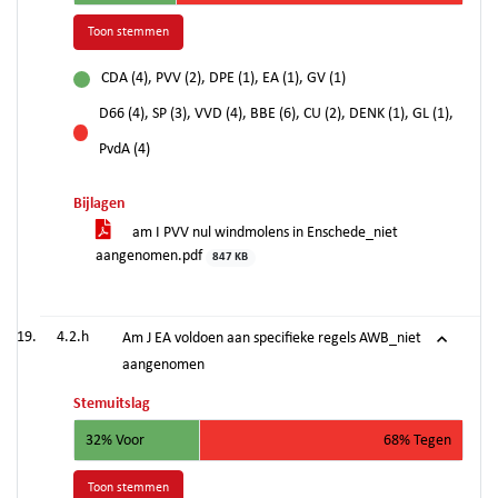
Toon stemmen
CDA (4), PVV (2), DPE (1), EA (1), GV (1)
voor
D66 (4), SP (3), VVD (4), BBE (6), CU (2), DENK (1), GL (1),
tegen
PvdA (4)
Bijlagen
am I PVV nul windmolens in Enschede_niet
aangenomen.pdf
847 KB
4.2.h
Am J EA voldoen aan specifieke regels AWB_niet
aangenomen
Stemuitslag
32% Voor
68% Tegen
Toon stemmen