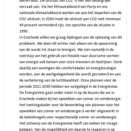
dieren leidt, De uitstoot van CO2 is hier een belangrijke
oorzaak van. Via het Klimaatakkoord van Parijs en ons
nationale klimaatakkoord werken we aan het beperken van de
CO2 uitstoot: in 2030 moet de uitstoot aan CO2 met minimaal
49 procent verminderd zijn, ten opzichte van de situatie in
1990.
In Enschede willen we graag bijdragen aan de oplossing van dit
probleem. We doen dit echter niet alleen om de opwarming
van de aarde tot staan te brengen. We zien namelijk in de
overstap van het gebruik van fossiele naar duurzame vormen
van energie ook kansen voor onze inwoners en bedrijven. Denk
daarbij aan woningen die comfortabeler en energiezuiniger
worden, aan de werkgelegenheid die wordt gecreëerd en aan
de verbetering van de luchtkwaliteit. Onze plannen voor de
periode 2021-2030 hebben we vastgelegd in de Energievisie.
De Energievisie gaat onder meer in op de keuzes die we in
Enschede maken bij het opwekken van zonne- en windenergie.
Het toetsingskader voor de beoordeling van plannen voor het
opwekken van zonne- en windenergie is verder uitgewerkt in
de beleidsregels voor respectievelijk zonne- en windenergie.
Het ontwerp van de Energievisie heeft zes weken ter inzage
gelegen. Van de mogelijkheid om daarop te reageren is op