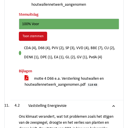
houtwallennetwerk_aangenomen
Stemuitslag
100% Voor
Toon stemmen
CDA (4), D66 (4), PVV (2), SP (3), VVD (4), BBE (7), CU (2),
voor
DENK (1), DPE (1), EA (1), GL (2), GV (1), PvdA (4)
Bijlagen
motie 4 D66 e.a. Versterking houtwallen en
houtwallennetwerk_aangenomen.pdf
518 KB
4.2
Vaststelling Energievisie
Ons klimaat verandert, wat tot problemen zoals het stijgen
van de zeespiegel, droogte en het verlies van planten en