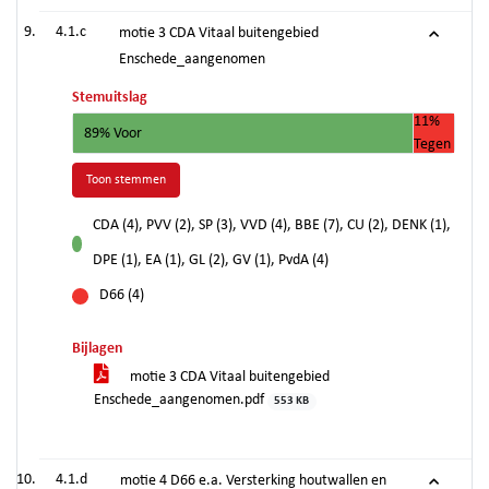
4.1.c
motie 3 CDA Vitaal buitengebied
Enschede_aangenomen
Stemuitslag
11%
89% Voor
Tegen
Toon stemmen
CDA (4), PVV (2), SP (3), VVD (4), BBE (7), CU (2), DENK (1),
voor
DPE (1), EA (1), GL (2), GV (1), PvdA (4)
D66 (4)
tegen
Bijlagen
motie 3 CDA Vitaal buitengebied
Enschede_aangenomen.pdf
553 KB
4.1.d
motie 4 D66 e.a. Versterking houtwallen en