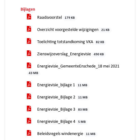
Bijlagen
Raadsvoorstel
179 KB
Overzicht voorgestelde wijzigingen
21 KB
Toelichting totstandkoming VKA
82 KB
Zienswijzeverslag_Energievisie
490 KB
Energievisie_GemeenteEnschede_18 mei 2021
43 MB
Energievisie_bijlage 1
11 MB
Energievisie_Bijlage 2
11 MB
Energievisie_Bijlage 3
83 MB
Energievisie_Bijlage 4
5 MB
Beleidsregels windenergie
11 MB