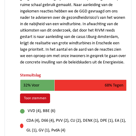
ruime schaal gebruik gemaakt. Naar aanleiding van de
ingekomen reacties hebben we de GGD gevraagd om ons
nader te adviseren over de gezondheidsrisico’s van het wonen
in de nabijheid van een windturbine. In afwachting van de
uitkomsten van dit onderzoek, dat door het RIVM reeds
gestart is naar aanleiding van de casus IJburg-Amsterdam,
krijgt de realisatie van grote windturbines in Enschede een
lage prioriteit. In het aantal en de aard van de reacties zien
we een oproep om met onze inwoners in gesprek te gaan over
de concrete invulling van de beleidskaders uit de Energievisie.
Stemuitslag
32% Voor
68% Tegen
Toon stemmen
VVD (4), BBE (6)
voor
CDA (4), D66 (4), PVV (2), CU (2), DENK (1), DPE (1), EA (1),
tegen
GL (1), GV (1), PvdA (4)