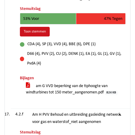
Stemuitslag
53% Voor
47% Tegen
Toon stemmen
CDA (4), SP (3), VVD (4), BBE (6), DPE (1)
voor
D66 (4), PVV (2), CU (2), DENK (1), EA (1), GL (1), GV (1),
tegen
PvdA (4)
Bijlagen
am G VVD beperking van de tiphoogte van
windturbines tot 150 meter_aangenomen.pdf
824 KB
4.2.f
Am H PVV Behoud en uitbreiding gasleiding netwerk
voor gas en waterstof_niet aangenomen
Stemuitslag