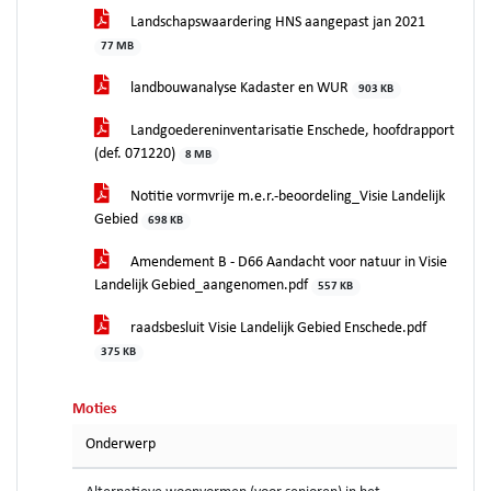
Landschapswaardering HNS aangepast jan 2021
77 MB
landbouwanalyse Kadaster en WUR
903 KB
Landgoedereninventarisatie Enschede, hoofdrapport
(def. 071220)
8 MB
Notitie vormvrije m.e.r.-beoordeling_Visie Landelijk
Gebied
698 KB
Amendement B - D66 Aandacht voor natuur in Visie
Landelijk Gebied_aangenomen.pdf
557 KB
raadsbesluit Visie Landelijk Gebied Enschede.pdf
375 KB
Moties
Onderwerp