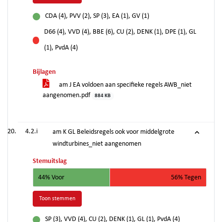
CDA (4), PVV (2), SP (3), EA (1), GV (1)
voor
D66 (4), VVD (4), BBE (6), CU (2), DENK (1), DPE (1), GL
tegen
(1), PvdA (4)
Bijlagen
am J EA voldoen aan specifieke regels AWB_niet
aangenomen.pdf
884 KB
4.2.i
am K GL Beleidsregels ook voor middelgrote
windturbines_niet aangenomen
Stemuitslag
44% Voor
56% Tegen
Toon stemmen
SP (3), VVD (4), CU (2), DENK (1), GL (1), PvdA (4)