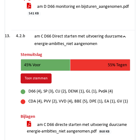
am D D66 monitoring en bijsturen_aangenomen.pdf
541 KB
4.2.b
am C D66 Direct starten met uitvoering duurzame
energie-ambities_niet aangenomen
Stemuitslag
45% Voor
55% Tegen
Toon stemmen
D66 (4), SP (3), CU (2), DENK (1), GL (1), PvdA (4)
voor
CDA (4), PVV (2), VVD (4), BBE (5), DPE (1), EA (1), GV (1)
tegen
Bijlagen
am C D66 directe starten met uitvoering duurzame
energie-ambities_niet aangenomen.pdf
868 KB