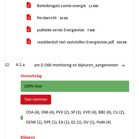
Beleidsregels zonne-energie
11 MB
Persbericht
30 KB
publieke versie Energievisie
7 MB
raadsbesluit niet vaststellen Energievisie.pdf
430 KB
4.2.a
am D D66 monitoring en bijsturen_aangenomen
Stemuitslag
100% Voor
Toon stemmen
CDA (4), D66 (4), PVV (2), SP (3), VVD (4), BBE (6), CU (2),
voor
DENK (1), DPE (1), EA (1), GL (1), GV (1), PvdA (4)
Bijlagen