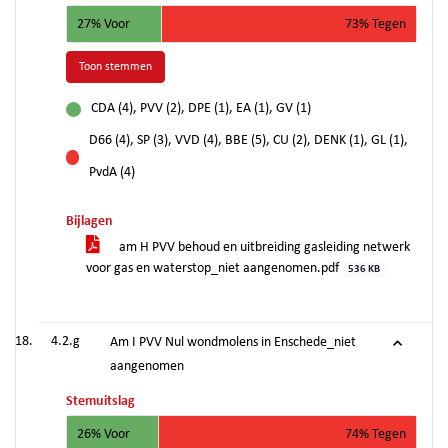
27% Voor
73% Tegen
Toon stemmen
CDA (4), PVV (2), DPE (1), EA (1), GV (1)
voor
D66 (4), SP (3), VVD (4), BBE (5), CU (2), DENK (1), GL (1),
tegen
PvdA (4)
Bijlagen
am H PVV behoud en uitbreiding gasleiding netwerk
voor gas en waterstop_niet aangenomen.pdf
536 KB
4.2.g
Am I PVV Nul wondmolens in Enschede_niet
aangenomen
Stemuitslag
26% Voor
74% Tegen