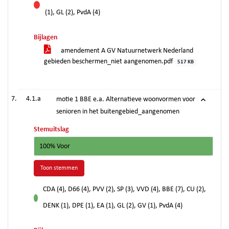
tegen
(1), GL (2), PvdA (4)
Bijlagen
amendement A GV Natuurnetwerk Nederland
gebieden beschermen_niet aangenomen.pdf
517 KB
4.1.a
motie 1 BBE e.a. Alternatieve woonvormen voor
senioren in het buitengebied_aangenomen
Stemuitslag
100% Voor
Toon stemmen
CDA (4), D66 (4), PVV (2), SP (3), VVD (4), BBE (7), CU (2),
voor
DENK (1), DPE (1), EA (1), GL (2), GV (1), PvdA (4)