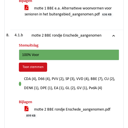
Bijlagen
motie 1 BBE e.a. Alternatieve woonvormen voor
senioren in het buitengebied_aangenomen.pdf
636 KB
4.1.b
motie 2 BBE rondje Enschede_aangenomen
Stemuitslag
100% Voor
Toon stemmen
CDA (4), D66 (4), PVV (2), SP (3), VVD (4), BBE (7), CU (2),
voor
DENK (1), DPE (1), EA (1), GL (2), GV (1), PvdA (4)
Bijlagen
motie 2 BBE rondje Enschede_aangenomen.pdf
899 KB