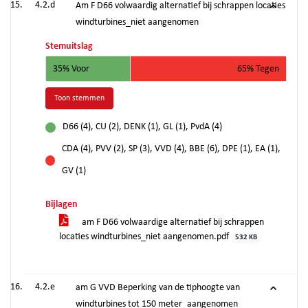
4.2.d
Am F D66 volwaardig alternatief bij schrappen locaties
windturbines_niet aangenomen
Stemuitslag
35% Voor
65% Tegen
Toon stemmen
D66 (4), CU (2), DENK (1), GL (1), PvdA (4)
voor
CDA (4), PVV (2), SP (3), VVD (4), BBE (6), DPE (1), EA (1),
tegen
GV (1)
Bijlagen
am F D66 volwaardige alternatief bij schrappen
locaties windturbines_niet aangenomen.pdf
532 KB
4.2.e
am G VVD Beperking van de tiphoogte van
windturbines tot 150 meter_aangenomen