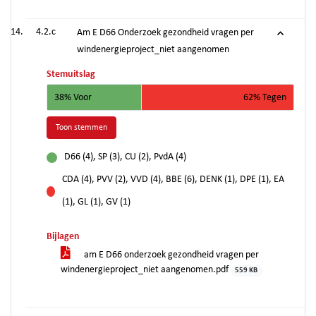
4.2.c
Am E D66 Onderzoek gezondheid vragen per
windenergieproject_niet aangenomen
Stemuitslag
38% Voor
62% Tegen
Toon stemmen
D66 (4), SP (3), CU (2), PvdA (4)
voor
CDA (4), PVV (2), VVD (4), BBE (6), DENK (1), DPE (1), EA
tegen
(1), GL (1), GV (1)
Bijlagen
am E D66 onderzoek gezondheid vragen per
windenergieproject_niet aangenomen.pdf
559 KB