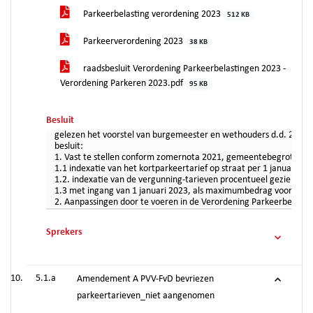
Parkeerbelasting verordening 2023
512 KB
Parkeerverordening 2023
38 KB
raadsbesluit Verordening Parkeerbelastingen 2023 -
Verordening Parkeren 2023.pdf
95 KB
Besluit
gelezen het voorstel van burgemeester en wethouders d.d. 20 s
besluit:
1. Vast te stellen conform zomernota 2021, gemeentebegroting 
1.1 indexatie van het kortparkeertarief op straat per 1 januari 2
1.2. indexatie van de vergunning-tarieven procentueel gezien in d
1.3 met ingang van 1 januari 2023, als maximumbedrag voor het o
2. Aanpassingen door te voeren in de Verordening Parkeerbelastingen (
Sprekers
5.1.a
Amendement A PVV-FvD bevriezen
parkeertarieven_niet aangenomen