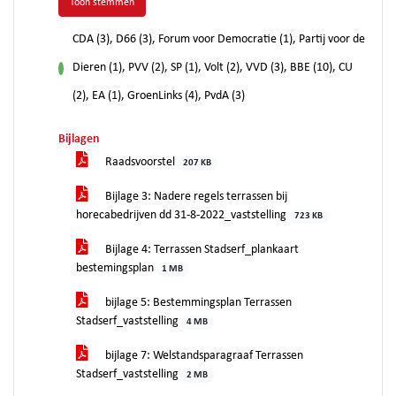
Toon stemmen
CDA (3), D66 (3), Forum voor Democratie (1), Partij voor de
Dieren (1), PVV (2), SP (1), Volt (2), VVD (3), BBE (10), CU
voor
(2), EA (1), GroenLinks (4), PvdA (3)
Bijlagen
Raadsvoorstel
207 KB
Bijlage 3: Nadere regels terrassen bij
horecabedrijven dd 31-8-2022_vaststelling
723 KB
Bijlage 4: Terrassen Stadserf_plankaart
bestemingsplan
1 MB
bijlage 5: Bestemmingsplan Terrassen
Stadserf_vaststelling
4 MB
bijlage 7: Welstandsparagraaf Terrassen
Stadserf_vaststelling
2 MB