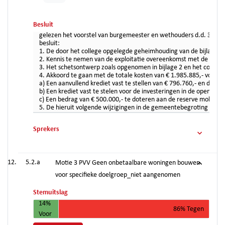
Besluit
gelezen het voorstel van burgemeester en wethouders d.d. 30 au
besluit:
1. De door het college opgelegde geheimhouding van de bijlagen 1,
2. Kennis te nemen van de exploitatie overeenkomst met de exploi
3. Het schetsontwerp zoals opgenomen in bijlage 2 en het concept 
4. Akkoord te gaan met de totale kosten van € 1.985.885,- voortk
a) Een aanvullend krediet vast te stellen van € 796.760,- en dez
b) Een krediet vast te stelen voor de investeringen in de openba
c) Een bedrag van € 500.000,- te doteren aan de reserve mobilite
5. De hieruit volgende wijzigingen in de gemeentebegroting aan 
Sprekers
5.2.a
Motie 3 PVV Geen onbetaalbare woningen bouwen
voor specifieke doelgroep_niet aangenomen
Stemuitslag
14%
86% Tegen
Voor