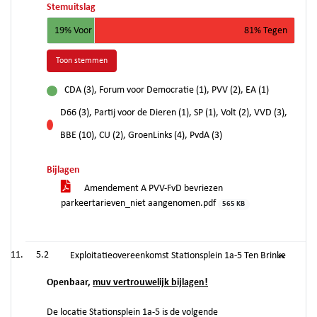
Stemuitslag
19% Voor
81% Tegen
Toon stemmen
CDA (3), Forum voor Democratie (1), PVV (2), EA (1)
voor
D66 (3), Partij voor de Dieren (1), SP (1), Volt (2), VVD (3),
tegen
BBE (10), CU (2), GroenLinks (4), PvdA (3)
Bijlagen
Amendement A PVV-FvD bevriezen
parkeertarieven_niet aangenomen.pdf
565 KB
5.2
Exploitatieovereenkomst Stationsplein 1a-5 Ten Brinke
Openbaar,
muv vertrouwelijk bijlagen!
De locatie Stationsplein 1a-5 is de volgende