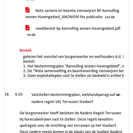
Nota samenv en beantw zienswijzen BP Aanvulling
wonen Havengebied_ANONIEM tbv publicatie
161 KB
raadsbesluit bp Aanvulling wonen Havengebied.pdf
93 KB
Besluit
gelezen het voorstel van burgemeester en wethouders d.d. 30 au
besluit:
1. Het bestemmingsplan “Aanvulling wonen Havengebied”, met de 
2. De “Nota samenvatting en beantwoording zienswijzen bestemmi
3. Geen exploitatieplan vast te stellen als bedoeld in artikel 6
6.05
Vaststellen bestemmingsplan, welstandsparagraaf en
nadere regels VKL Terrassen Stadserf
De burgemeester heeft besloten de Nadere Regels Terrassen
bij horecabedrijven vast te stellen. Deze regels bevatten
spelregels voor de inrichting van terrassen op het Stadserf.
Deze nadere regels komen in de plaats van de huidige Nadere