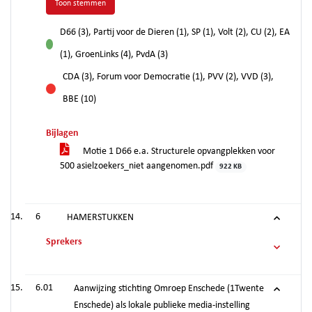
Toon stemmen
D66 (3), Partij voor de Dieren (1), SP (1), Volt (2), CU (2), EA
voor
(1), GroenLinks (4), PvdA (3)
CDA (3), Forum voor Democratie (1), PVV (2), VVD (3),
tegen
BBE (10)
Bijlagen
Motie 1 D66 e.a. Structurele opvangplekken voor
500 asielzoekers_niet aangenomen.pdf
922 KB
6
HAMERSTUKKEN
Sprekers
6.01
Aanwijzing stichting Omroep Enschede (1Twente
Enschede) als lokale publieke media-instelling