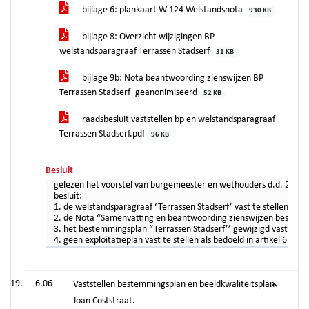
bijlage 6: plankaart W 124 Welstandsnota
930 KB
bijlage 8: Overzicht wijzigingen BP +
welstandsparagraaf Terrassen Stadserf
31 KB
bijlage 9b: Nota beantwoording zienswijzen BP
Terrassen Stadserf_geanonimiseerd
52 KB
raadsbesluit vaststellen bp en welstandsparagraaf
Terrassen Stadserf.pdf
96 KB
Besluit
gelezen het voorstel van burgemeester en wethouders d.d. 20 s
besluit:
1. de welstandsparagraaf ‘Terrassen Stadserf’ vast te stellen als 
2. de Nota “Samenvatting en beantwoording zienswijzen bestemming
3. het bestemmingsplan “Terrassen Stadserf’’ gewijzigd vast te s
4. geen exploitatieplan vast te stellen als bedoeld in artikel 6
6.06
Vaststellen bestemmingsplan en beeldkwaliteitsplan
Joan Coststraat.