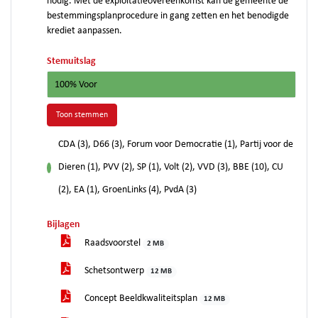
nodig. Met de exploitatieovereenkomst kan de gemeente de
bestemmingsplanprocedure in gang zetten en het benodigde
krediet aanpassen.
Stemuitslag
100% Voor
Toon stemmen
CDA (3), D66 (3), Forum voor Democratie (1), Partij voor de
Dieren (1), PVV (2), SP (1), Volt (2), VVD (3), BBE (10), CU
voor
(2), EA (1), GroenLinks (4), PvdA (3)
Bijlagen
Raadsvoorstel
2 MB
Schetsontwerp
12 MB
Concept Beeldkwaliteitsplan
12 MB