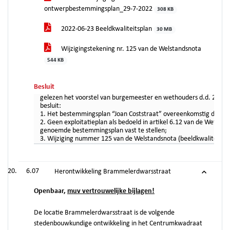
ontwerpbestemmingsplan_29-7-2022
308 KB
2022-06-23 Beeldkwaliteitsplan
30 MB
Wijzigingstekening nr. 125 van de Welstandsnota
544 KB
Besluit
gelezen het voorstel van burgemeester en wethouders d.d. 27 s
besluit:
1. Het bestemmingsplan “Joan Coststraat” overeenkomstig de bij 
2. Geen exploitatieplan als bedoeld in artikel 6.12 van de Wet ru
genoemde bestemmingsplan vast te stellen;
3. Wijziging nummer 125 van de Welstandsnota (beeldkwaliteitsplan
6.07
Herontwikkeling Brammelerdwarsstraat
Openbaar,
muv vertrouwelijke bijlagen!
De locatie Brammelerdwarsstraat is de volgende
stedenbouwkundige ontwikkeling in het Centrumkwadraat