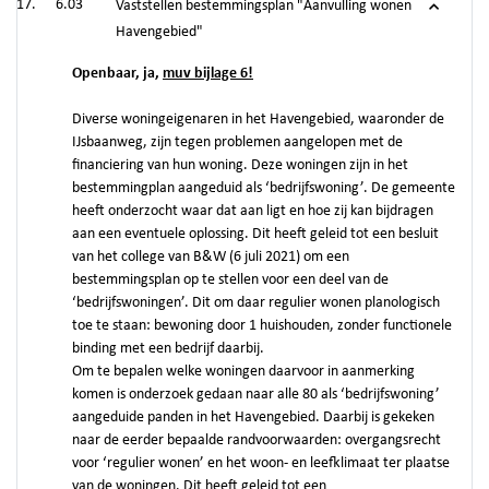
6.03
Vaststellen bestemmingsplan "Aanvulling wonen
Havengebied"
Openbaar, ja,
muv bijlage 6!
Diverse woningeigenaren in het Havengebied, waaronder de
IJsbaanweg, zijn tegen problemen aangelopen met de
financiering van hun woning. Deze woningen zijn in het
bestemmingplan aangeduid als ‘bedrijfswoning’. De gemeente
heeft onderzocht waar dat aan ligt en hoe zij kan bijdragen
aan een eventuele oplossing. Dit heeft geleid tot een besluit
van het college van B&W (6 juli 2021) om een
bestemmingsplan op te stellen voor een deel van de
‘bedrijfswoningen’. Dit om daar regulier wonen planologisch
toe te staan: bewoning door 1 huishouden, zonder functionele
binding met een bedrijf daarbij.
Om te bepalen welke woningen daarvoor in aanmerking
komen is onderzoek gedaan naar alle 80 als ‘bedrijfswoning’
aangeduide panden in het Havengebied. Daarbij is gekeken
naar de eerder bepaalde randvoorwaarden: overgangsrecht
voor ‘regulier wonen’ en het woon- en leefklimaat ter plaatse
van de woningen. Dit heeft geleid tot een