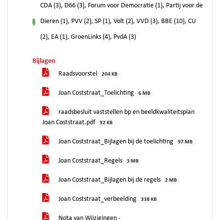
CDA (3), D66 (3), Forum voor Democratie (1), Partij voor de
Dieren (1), PVV (2), SP (1), Volt (2), VVD (3), BBE (10), CU
voor
(2), EA (1), GroenLinks (4), PvdA (3)
Bijlagen
Raadsvoorstel
204 KB
Joan Coststraat_Toelichting
6 MB
raadsbesluit vaststellen bp en beeldkwaliteitsplan
Joan Coststraat.pdf
92 KB
Joan Coststraat_Bijlagen bij de toelichting
97 MB
Joan Coststraat_Regels
3 MB
Joan Coststraat_Bijlagen bij de regels
2 MB
Joan Coststraat_verbeelding
338 KB
Nota van Wijzigingen -