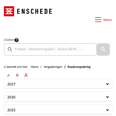
Ga naar de inhoud van deze pagina
Ga naar het zoeken
Ga naar het menu
Menu
Zoeken
U bevindt zich hier:
Home
Vergaderingen
Raadsvergadering
A
A
A
2027
2026
2025