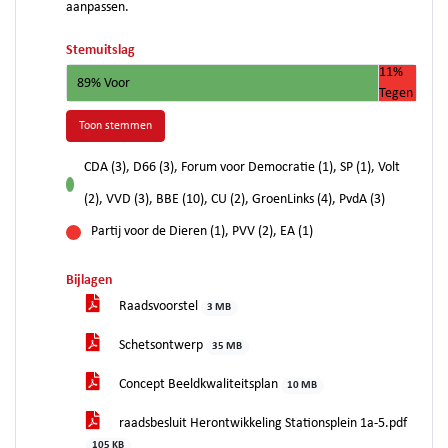
aanpassen.
Stemuitslag
11%
89% Voor
Tegen
Toon stemmen
CDA (3), D66 (3), Forum voor Democratie (1), SP (1), Volt
voor
(2), VVD (3), BBE (10), CU (2), GroenLinks (4), PvdA (3)
Partij voor de Dieren (1), PVV (2), EA (1)
tegen
Bijlagen
Raadsvoorstel
3 MB
Schetsontwerp
35 MB
Concept Beeldkwaliteitsplan
10 MB
raadsbesluit Herontwikkeling Stationsplein 1a-5.pdf
105 KB