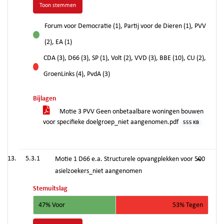
Toon stemmen
Forum voor Democratie (1), Partij voor de Dieren (1), PVV
voor
(2), EA (1)
CDA (3), D66 (3), SP (1), Volt (2), VVD (3), BBE (10), CU (2),
tegen
GroenLinks (4), PvdA (3)
Bijlagen
Motie 3 PVV Geen onbetaalbare woningen bouwen
voor specifieke doelgroep_niet aangenomen.pdf
555 KB
5.3.1
Motie 1 D66 e.a. Structurele opvangplekken voor 500
asielzoekers_niet aangenomen
Stemuitslag
47% Voor
53% Tegen