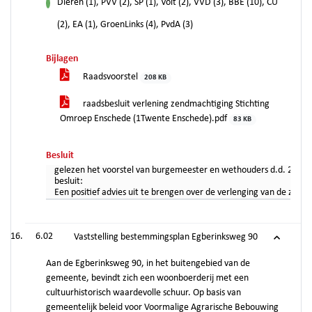
Dieren (1), PVV (2), SP (1), Volt (2), VVD (3), BBE (10), CU
voor
(2), EA (1), GroenLinks (4), PvdA (3)
Bijlagen
Raadsvoorstel
208 KB
raadsbesluit verlening zendmachtiging Stichting
Omroep Enschede (1Twente Enschede).pdf
83 KB
Besluit
gelezen het voorstel van burgemeester en wethouders d.d. 27 s
besluit:
Een positief advies uit te brengen over de verlenging van de ze
6.02
Vaststelling bestemmingsplan Egberinksweg 90
Aan de Egberinksweg 90, in het buitengebied van de
gemeente, bevindt zich een woonboerderij met een
cultuurhistorisch waardevolle schuur. Op basis van
gemeentelijk beleid voor Voormalige Agrarische Bebouwing