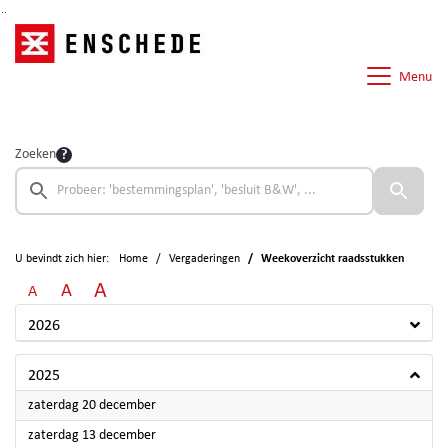
Ga naar de inhoud van deze pagina
Ga naar het zoeken
Ga naar het menu
Menu
Zoeken
U bevindt zich hier:
Home
Vergaderingen
Weekoverzicht raadsstukken
A
A
A
2026
2025
2025
zaterdag 20 december
2025
zaterdag 13 december