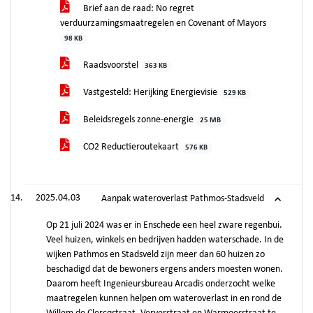
Brief aan de raad: No regret
verduurzamingsmaatregelen en Covenant of Mayors
98 KB
Raadsvoorstel
363 KB
Vastgesteld: Herijking Energievisie
529 KB
Beleidsregels zonne-energie
25 MB
CO2 Reductieroutekaart
576 KB
2025.04.03
Aanpak wateroverlast Pathmos-Stadsveld
Op 21 juli 2024 was er in Enschede een heel zware regenbui.
Veel huizen, winkels en bedrijven hadden waterschade. In de
wijken Pathmos en Stadsveld zijn meer dan 60 huizen zo
beschadigd dat de bewoners ergens anders moesten wonen.
Daarom heeft Ingenieursbureau Arcadis onderzocht welke
maatregelen kunnen helpen om wateroverlast in en rond de