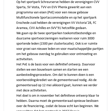
Op het sportpark Schreurserve hebben de verenigingen CVV
Sparta, SV Vosta, TVV en EVV Phenix gewerkt aan een
programma van eisen (PvE) voor een nieuw gebouw
Multifunctionele Sportaccommodatie en op het sportpark
Enschede-zuid hebben de verenigingen VV Victoria’28, FC
Aramea, CVV Achilles en SVV’91 hetzelfde gedaan.
We gaan op de twee sportparken toekomstbestendige en
duurzame sportvoorzieningen realiseren voor ruim 3000
sportende leden (1500 per clusterlocatie). Ook is er ruimte
voor groei van nieuwe leden en voor maatschappelijke partijen
om het gebouw overdag te gebruiken voor ontmoeting en
activiteiten.
Het PvE is de basis voor een definitief ontwerp. Daarvoor
stellen we een bouwteam samen en starten we een
aanbestedingsprocedure. Om dat te kunnen doen is een
voorbereidingskrediet van de gemeenteraad nodig. Als de
gemeenteraad op 12 mei akkoord gaat, kunnen we verder
met deze activiteiten.
Het doel is om in november het definitieve ontwerp klaar te
hebben. Daarna moet de gemeenteraad opnieuw beslissen
over de financiering, zodat de bouw echt kan beginnen. We