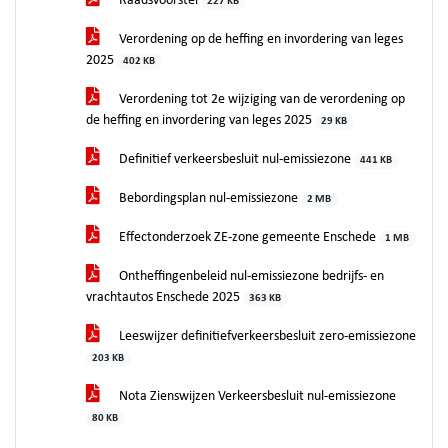
Raadsvoorstel
227 KB
Verordening op de heffing en invordering van leges
2025
402 KB
Verordening tot 2e wijziging van de verordening op
de heffing en invordering van leges 2025
29 KB
Definitief verkeersbesluit nul-emissiezone
441 KB
Bebordingsplan nul-emissiezone
2 MB
Effectonderzoek ZE-zone gemeente Enschede
1 MB
Ontheffingenbeleid nul-emissiezone bedrijfs- en
vrachtautos Enschede 2025
363 KB
Leeswijzer definitiefverkeersbesluit zero-emissiezone
203 KB
Nota Zienswijzen Verkeersbesluit nul-emissiezone
80 KB