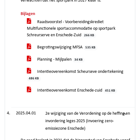
verwachten dat het sportpark in 2027 klaar is.
Bijlagen
Raadsvoorstel - Voorbereidingskrediet
Multifunctionele sportaccommodatie op sportpark
Schreurserve en Enschede-Zuid
266 KB
Begrotingswijziging MFSA
535 KB
Planning - Mijlpalen
34 KB
Intentieovereenkomst Scheurseve ondertekening
486 KB
Intentieovereenkomst Enschede-zuid
451 KB
2025.04.01
2e wijziging van de Verordening op de heffing en
invordering leges 2025 (Invoering zero-
emissiezone Enschede)