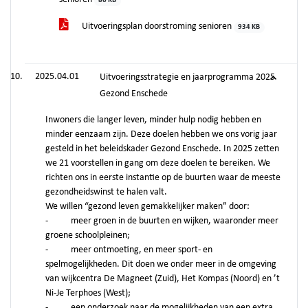
86 KB
Uitvoeringsplan doorstroming senioren
934 KB
2025.04.01
Uitvoeringsstrategie en jaarprogramma 2025
Gezond Enschede
Inwoners die langer leven, minder hulp nodig hebben en
minder eenzaam zijn. Deze doelen hebben we ons vorig jaar
gesteld in het beleidskader Gezond Enschede. In 2025 zetten
we 21 voorstellen in gang om deze doelen te bereiken. We
richten ons in eerste instantie op de buurten waar de meeste
gezondheidswinst te halen valt.
We willen “gezond leven gemakkelijker maken” door:
- meer groen in de buurten en wijken, waaronder meer
groene schoolpleinen;
- meer ontmoeting, en meer sport- en
spelmogelijkheden. Dit doen we onder meer in de omgeving
van wijkcentra De Magneet (Zuid), Het Kompas (Noord) en ’t
Ni-Je Terphoes (West);
- een onderzoek naar de mogelijkheden van een extra