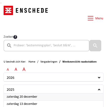
Ga naar de inhoud van deze pagina
Ga naar het zoeken
Ga naar het menu
Menu
Zoeken
U bevindt zich hier:
Home
Vergaderingen
Weekoverzicht raadsstukken
A
A
A
2026
2025
2025
zaterdag 20 december
2025
zaterdag 13 december