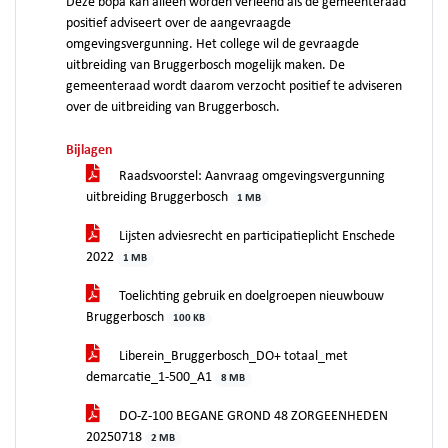
Deze bopa kan alleen worden verleend als de gemeenteraad
positief adviseert over de aangevraagde
omgevingsvergunning. Het college wil de gevraagde
uitbreiding van Bruggerbosch mogelijk maken. De
gemeenteraad wordt daarom verzocht positief te adviseren
over de uitbreiding van Bruggerbosch.
Bijlagen
Raadsvoorstel: Aanvraag omgevingsvergunning
uitbreiding Bruggerbosch
1 MB
Lijsten adviesrecht en participatieplicht Enschede
2022
1 MB
Toelichting gebruik en doelgroepen nieuwbouw
Bruggerbosch
100 KB
Liberein_Bruggerbosch_DO+ totaal_met
demarcatie_1-500_A1
8 MB
DO-Z-100 BEGANE GROND 48 ZORGEENHEDEN
20250718
2 MB