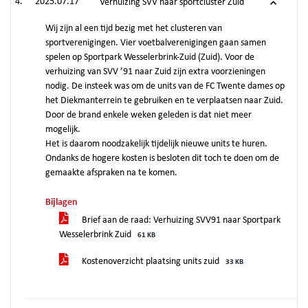
2025.07.17
Verhuizing SVV naar sportcluster Zuid
Wij zijn al een tijd bezig met het clusteren van
sportverenigingen. Vier voetbalverenigingen gaan samen
spelen op Sportpark Wesselerbrink-Zuid (Zuid). Voor de
verhuizing van SVV ’91 naar Zuid zijn extra voorzieningen
nodig. De insteek was om de units van de FC Twente dames op
het Diekmanterrein te gebruiken en te verplaatsen naar Zuid.
Door de brand enkele weken geleden is dat niet meer
mogelijk.
Het is daarom noodzakelijk tijdelijk nieuwe units te huren.
Ondanks de hogere kosten is besloten dit toch te doen om de
gemaakte afspraken na te komen.
Bijlagen
Brief aan de raad: Verhuizing SVV91 naar Sportpark
Wesselerbrink Zuid
61 KB
Kostenoverzicht plaatsing units zuid
33 KB