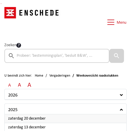
Ga naar de inhoud van deze pagina
Ga naar het zoeken
Ga naar het menu
Menu
Zoeken
U bevindt zich hier:
Home
Vergaderingen
Weekoverzicht raadsstukken
A
A
A
2026
2025
2025
zaterdag 20 december
2025
zaterdag 13 december