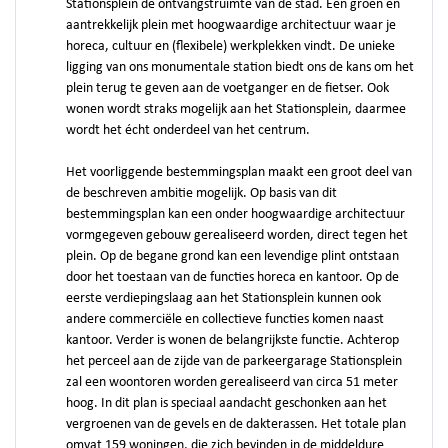
Stationsplein dé ontvangstruimte van de stad. Een groen en
aantrekkelijk plein met hoogwaardige architectuur waar je
horeca, cultuur en (flexibele) werkplekken vindt. De unieke
ligging van ons monumentale station biedt ons de kans om het
plein terug te geven aan de voetganger en de fietser. Ook
wonen wordt straks mogelijk aan het Stationsplein, daarmee
wordt het écht onderdeel van het centrum.
Het voorliggende bestemmingsplan maakt een groot deel van
de beschreven ambitie mogelijk. Op basis van dit
bestemmingsplan kan een onder hoogwaardige architectuur
vormgegeven gebouw gerealiseerd worden, direct tegen het
plein. Op de begane grond kan een levendige plint ontstaan
door het toestaan van de functies horeca en kantoor. Op de
eerste verdiepingslaag aan het Stationsplein kunnen ook
andere commerciële en collectieve functies komen naast
kantoor. Verder is wonen de belangrijkste functie. Achterop
het perceel aan de zijde van de parkeergarage Stationsplein
zal een woontoren worden gerealiseerd van circa 51 meter
hoog. In dit plan is speciaal aandacht geschonken aan het
vergroenen van de gevels en de dakterassen. Het totale plan
omvat 159 woningen, die zich bevinden in de middeldure