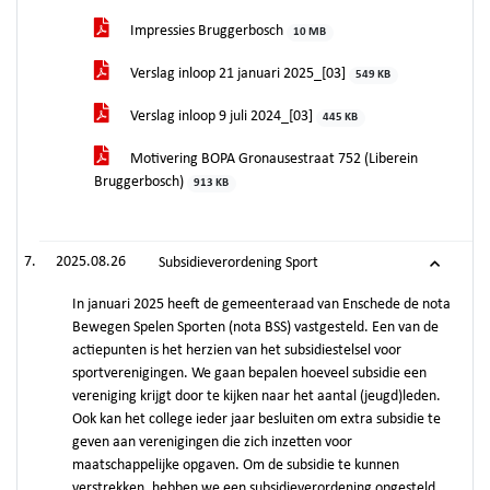
Impressies Bruggerbosch
10 MB
Verslag inloop 21 januari 2025_[03]
549 KB
Verslag inloop 9 juli 2024_[03]
445 KB
Motivering BOPA Gronausestraat 752 (Liberein
Bruggerbosch)
913 KB
2025.08.26
Subsidieverordening Sport
In januari 2025 heeft de gemeenteraad van Enschede de nota
Bewegen Spelen Sporten (nota BSS) vastgesteld. Een van de
actiepunten is het herzien van het subsidiestelsel voor
sportverenigingen. We gaan bepalen hoeveel subsidie een
vereniging krijgt door te kijken naar het aantal (jeugd)leden.
Ook kan het college ieder jaar besluiten om extra subsidie te
geven aan verenigingen die zich inzetten voor
maatschappelijke opgaven. Om de subsidie te kunnen
verstrekken, hebben we een subsidieverordening opgesteld.