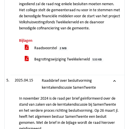
ingediend zal de raad nog enkele besluiten moeten nemen.
Het college stelt de gemeenteraad nu voor in te stemmen met
de benodigde financiële middelen voor de start van het project
Volkshuisvestingsfonds Twekkelerveld en de daarvoor
benodigde cofinanciering van de gemeente.
Bijlagen
Raadsvoorstel
2 MB
Begrotingswijziging Twekkelerveld
533 KB
2025.04.15
Raadsbrief over besluitvorming
kerntakendiscussie SamenTwente
In november 2024 is de raad per brief geïnformeerd over de
stand van zaken van de kerntakendiscussie bij SamenTwente
en het verdere proces richting besluitvorming. Op 26 maart jl.
heeft het algemeen bestuur SamenTwente een besluit
genomen. Met de brief in de bijlage wordt de raad hierover
geïnformeerd.