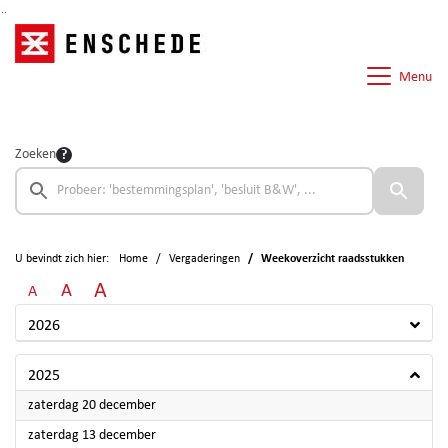
Ga naar de inhoud van deze pagina
Ga naar het zoeken
Ga naar het menu
Menu
Zoeken
U bevindt zich hier:
Home
Vergaderingen
Weekoverzicht raadsstukken
A
A
A
2026
2025
2025
zaterdag 20 december
2025
zaterdag 13 december