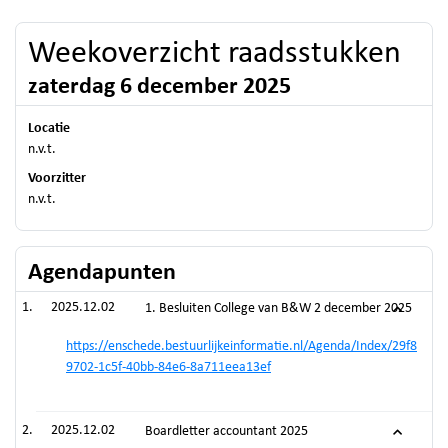
Weekoverzicht raadsstukken
zaterdag 6 december 2025
Locatie
n.v.t.
Voorzitter
n.v.t.
Agendapunten
2025.12.02
1. Besluiten College van B&W 2 december 2025
https://enschede.bestuurlijkeinformatie.nl/Agenda/Index/29f8
9702-1c5f-40bb-84e6-8a711eea13ef
2025.12.02
Boardletter accountant 2025