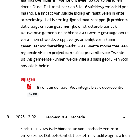
Jaarlijks overlijden in Twente ongeveer 65 tot 75 personen
door suïcide. Dat komt neer op 5 tot 6 suïcides gemiddeld per
maand. De impact van suïcide is diep en raakt velen in onze
samenleving. Het is een ingrijpend maatschappelijk probleem
dat vraagt om een gezamenlijke en structurele aanpak.
De Twentse gemeenten hebben GGD Twente gevraagd om te
verkennen of we deze opgave gezamenlijk vorm kunnen
geven. Ter voorbereiding werkt GGD Twente momenteel een
regionale visie en projectplan suïcidepreventie voor Twente
uit. Als gemeente kunnen we die visie als basis gebruiken voor
ons lokale beleid.
Bijlagen
Brief aan de raad: Wet integrale suïcidepreventie
67 KB
2025.12.02
Zero-emissie Enschede
Sinds 1 juli 2025 is de binnenstad van Enschede een zero-
emissiezone. Dat betekent dat bestel- en vrachtwagens alleen