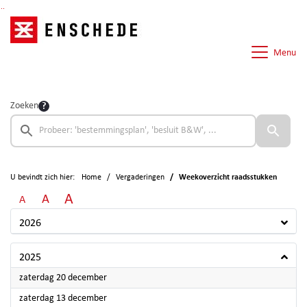
Ga naar de inhoud van deze pagina
Ga naar het zoeken
Ga naar het menu
Menu
Zoeken
U bevindt zich hier:
Home
Vergaderingen
Weekoverzicht raadsstukken
A
A
A
2026
2025
2025
zaterdag 20 december
2025
zaterdag 13 december