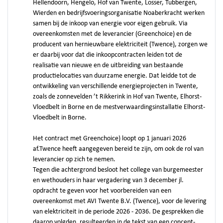
Hellendoorn, Hengelo, Hof van Twente, Losser, Tubbergen,
Wierden en bedrijfsvoeringsorganisatie Noaberkracht werken
samen bij de inkoop van energie voor eigen gebruik. Via
overeenkomsten met de leverancier (Greenchoice) en de
producent van hernieuwbare elektriciteit (Twence), zorgen we
er daarbij voor dat die inkoopcontracten leiden tot de
realisatie van nieuwe en de uitbreiding van bestaande
productielocaties van duurzame energie. Dat leidde tot de
ontwikkeling van verschillende energieprojecten in Twente,
zoals de zonnevelden ’t Rikkerink in Hof van Twente, Elhorst-
Vloedbelt in Borne en de mestverwaardingsinstallatie Elhorst-
Vloedbelt in Borne.
Het contract met Greenchoice) loopt op 1 januari 2026
af.Twence heeft aangegeven bereid te zijn, om ook de rol van
leverancier op zich te nemen.
Tegen die achtergrond besloot het college van burgemeester
en wethouders in haar vergadering van 3 december jl.
opdracht te geven voor het voorbereiden van een
overeenkomst met AVI Twente B.V. (Twence), voor de levering
van elektriciteit in de periode 2026 - 2036. De gesprekken die
daarop volgden, resulteerden in de tekst van een concept-