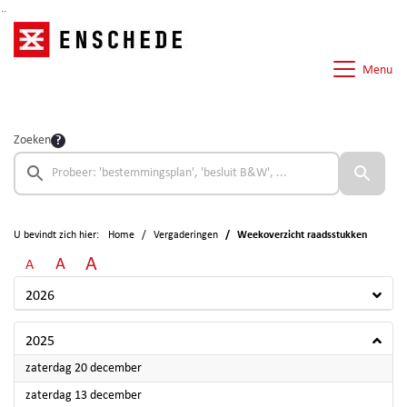
Ga naar de inhoud van deze pagina
Ga naar het zoeken
Ga naar het menu
Menu
Zoeken
U bevindt zich hier:
Home
Vergaderingen
Weekoverzicht raadsstukken
A
A
A
2026
2025
2025
zaterdag 20 december
2025
zaterdag 13 december