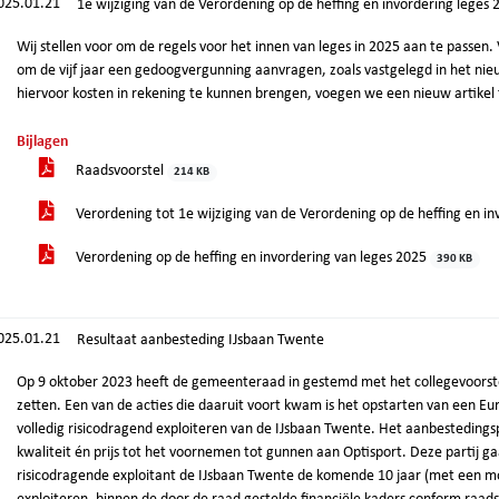
025.01.21
1e wijziging van de Verordening op de heffing en invordering leges 
Wij stellen voor om de regels voor het innen van leges in 2025 aan te passen
om de vijf jaar een gedoogvergunning aanvragen, zoals vastgelegd in het 
hiervoor kosten in rekening te kunnen brengen, voegen we een nieuw artikel
Bijlagen
Raadsvoorstel
214 KB
Verordening tot 1e wijziging van de Verordening op de heffing en i
Verordening op de heffing en invordering van leges 2025
390 KB
025.01.21
Resultaat aanbesteding IJsbaan Twente
Op 9 oktober 2023 heeft de gemeenteraad in gestemd met het collegevoorste
zetten. Een van de acties die daaruit voort kwam is het opstarten van een E
volledig risicodragend exploiteren van de IJsbaan Twente. Het aanbestedingspr
kwaliteit én prijs tot het voornemen tot gunnen aan Optisport. Deze partij ga
risicodragende exploitant de IJsbaan Twente de komende 10 jaar (met een mog