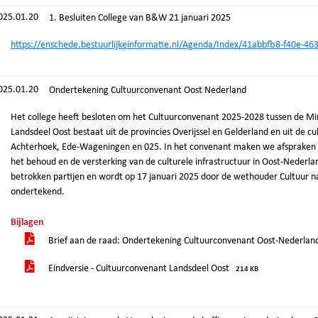
025.01.20
1. Besluiten College van B&W 21 januari 2025
https://enschede.bestuurlijkeinformatie.nl/Agenda/Index/41abbfb8-f40e-4
025.01.20
Ondertekening Cultuurconvenant Oost Nederland
Het college heeft besloten om het Cultuurconvenant 2025-2028 tussen de Mi
Landsdeel Oost bestaat uit de provincies Overijssel en Gelderland en uit de c
Achterhoek, Ede-Wageningen en 025. In het convenant maken we afspraken o
het behoud en de versterking van de culturele infrastructuur in Oost-Nederl
betrokken partijen en wordt op 17 januari 2025 door de wethouder Cultuur n
ondertekend.
Bijlagen
Brief aan de raad: Ondertekening Cultuurconvenant Oost-Nederlan
Eindversie - Cultuurconvenant Landsdeel Oost
214 KB