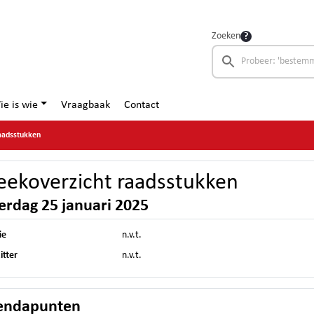
Zoeken
ie is wie
Vraagbaak
Contact
aadsstukken
ekoverzicht raadsstukken
erdag 25 januari 2025
ie
n.v.t.
itter
n.v.t.
endapunten