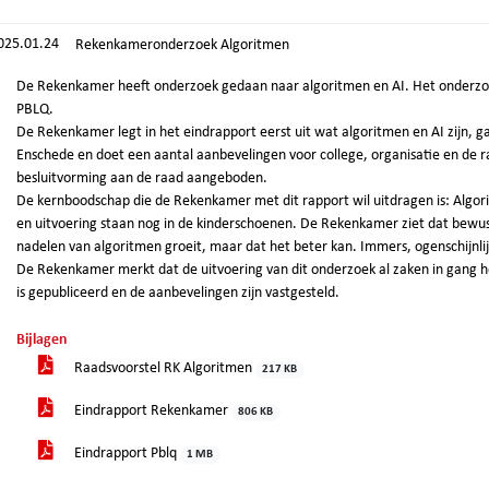
025.01.24
Rekenkameronderzoek Algoritmen
De Rekenkamer heeft onderzoek gedaan naar algoritmen en AI. Het onderzoe
PBLQ.
De Rekenkamer legt in het eindrapport eerst uit wat algoritmen en AI zijn, ga
Enschede en doet een aantal aanbevelingen voor college, organisatie en de 
besluitvorming aan de raad aangeboden.
De kernboodschap die de Rekenkamer met dit rapport wil uitdragen is: Algorit
en uitvoering staan nog in de kinderschoenen. De Rekenkamer ziet dat bewust
nadelen van algoritmen groeit, maar dat het beter kan. Immers, ogenschijnl
De Rekenkamer merkt dat de uitvoering van dit onderzoek al zaken in gang h
is gepubliceerd en de aanbevelingen zijn vastgesteld.
Bijlagen
Raadsvoorstel RK Algoritmen
217 KB
Eindrapport Rekenkamer
806 KB
Eindrapport Pblq
1 MB