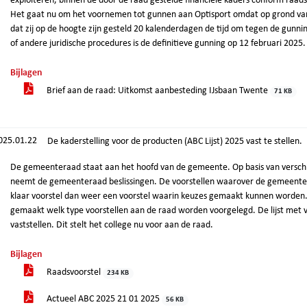
exploiteren, binnen de door de raad gestelde financiële kaders conform raads
Het gaat nu om het voornemen tot gunnen aan Optisport omdat op grond va
dat zij op de hoogte zijn gesteld 20 kalenderdagen de tijd om tegen de gunn
of andere juridische procedures is de definitieve gunning op 12 februari 2025.
Bijlagen
Brief aan de raad: Uitkomst aanbesteding IJsbaan Twente
71 KB
025.01.22
De kaderstelling voor de producten (ABC Lijst) 2025 vast te stellen.
De gemeenteraad staat aan het hoofd van de gemeente. Op basis van versch
neemt de gemeenteraad beslissingen. De voorstellen waarover de gemeenteraa
klaar voorstel dan weer een voorstel waarin keuzes gemaakt kunnen worden
gemaakt welk type voorstellen aan de raad worden voorgelegd. De lijst met 
vaststellen. Dit stelt het college nu voor aan de raad.
Bijlagen
Raadsvoorstel
234 KB
Actueel ABC 2025 21 01 2025
56 KB