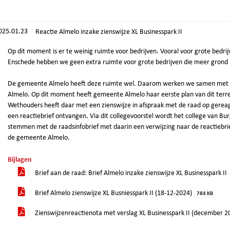
025.01.23
Reactie Almelo inzake zienswijze XL Businesspark II
Op dit moment is er te weinig ruimte voor bedrijven. Vooral voor grote bedri
Enschede hebben we geen extra ruimte voor grote bedrijven die meer grond
De gemeente Almelo heeft deze ruimte wel. Daarom werken we samen met d
Almelo. Op dit moment heeft gemeente Almelo haar eerste plan van dit terr
Wethouders heeft daar met een zienswijze in afspraak met de raad op gere
een reactiebrief ontvangen. Via dit collegevoorstel wordt het college van 
stemmen met de raadsinfobrief met daarin een verwijzing naar de reactiebrief 
de gemeente Almelo.
Bijlagen
Brief aan de raad: Brief Almelo inzake zienswijze XL Businesspark II
Brief Almelo zienswijze XL Busniesspark II (18-12-2024)
784 KB
Zienswijzenreactienota met verslag XL Businesspark II (december 