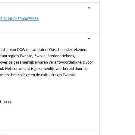
638-8126-0a59b0079966
nister van OCW en Landsdeel Oost te ondertekenen.
ultuurregio’s Twente, Zwolle, Stedendriehoek,
ver de gezamenlijk ervaren verantwoordelijkheid voor
and. Het convenant is gezamenlijk voorbereid door de
amens het college en de cultuurregio Twente
d
68 KB