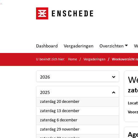
Ga naar de inhoud van deze pagina
Ga naar het zoeken
Ga naar het menu
Dashboard
Vergaderingen
Overzichten
W
U bevindt zich hier:
Home
Vergaderingen
Weekoverzicht r
2026
We
zat
2025
2025
zaterdag 20 december
Locat
2025
zaterdag 13 december
Voorz
2025
zaterdag 6 december
2025
zaterdag 29 november
Ag