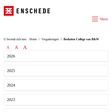
Ga naar de inhoud van deze pagina
Ga naar het zoeken
Ga naar het menu
Menu
Besluiten College van B&W
U bevindt zich hier:
Home
Vergaderingen
A
A
A
2026
2025
2024
2023
2022