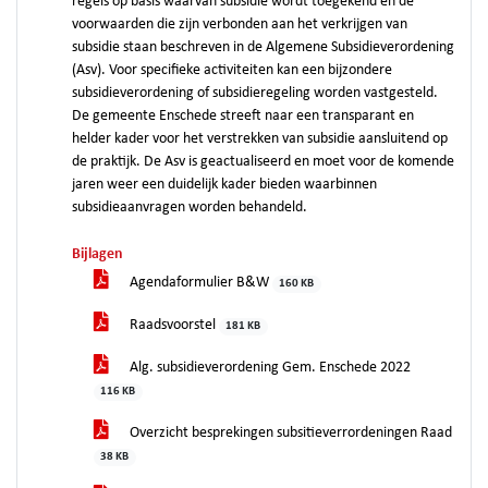
regels op basis waarvan subsidie wordt toegekend en de
voorwaarden die zijn verbonden aan het verkrijgen van
subsidie staan beschreven in de Algemene Subsidieverordening
(Asv). Voor specifieke activiteiten kan een bijzondere
subsidieverordening of subsidieregeling worden vastgesteld.
De gemeente Enschede streeft naar een transparant en
helder kader voor het verstrekken van subsidie aansluitend op
de praktijk. De Asv is geactualiseerd en moet voor de komende
jaren weer een duidelijk kader bieden waarbinnen
subsidieaanvragen worden behandeld.
Bijlagen
Agendaformulier B&W
160 KB
Raadsvoorstel
181 KB
Alg. subsidieverordening Gem. Enschede 2022
116 KB
Overzicht besprekingen subsitieverrordeningen Raad
38 KB