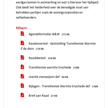
aardgas komen in aanmerking en wat is hiervoor het tijdspad.
Ook biedt het helderheid over de benodigde inzet van
betrokken partijen zoals de woningcorporaties en
netbeheerders.
Bijlagen
Agendaformulier B&W
171 KB
Raadsvoorstel - Vaststelling Transitievisie Warmte
E'de.docx
174 KB
Raadsbesluit
154 KB
Transitievisie warmte Enschede
2 MB
reactie zienswijzen def
80 KB
Bijlagen - Transitievisie Warmte Enschede def
2 MB
Brief aan Raad
27 KB