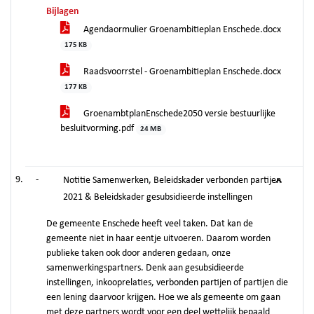
Bijlagen
Agendaormulier Groenambitieplan Enschede.docx
175 KB
Raadsvoorrstel - Groenambitieplan Enschede.docx
177 KB
GroenambtplanEnschede2050 versie bestuurlijke
besluitvorming.pdf
24 MB
-
Notitie Samenwerken, Beleidskader verbonden partijen
2021 & Beleidskader gesubsidieerde instellingen
De gemeente Enschede heeft veel taken. Dat kan de
gemeente niet in haar eentje uitvoeren. Daarom worden
publieke taken ook door anderen gedaan, onze
samenwerkingspartners. Denk aan gesubsidieerde
instellingen, inkooprelaties, verbonden partijen of partijen die
een lening daarvoor krijgen. Hoe we als gemeente om gaan
met deze partners wordt voor een deel wettelijk bepaald