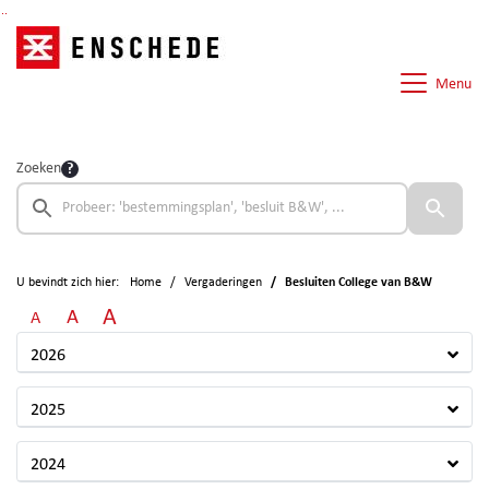
Ga naar de inhoud van deze pagina
Ga naar het zoeken
Ga naar het menu
Menu
Zoeken
U bevindt zich hier:
Home
Vergaderingen
Besluiten College van B&W
A
A
A
2026
2025
2024