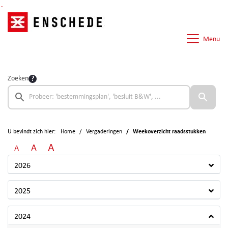
Ga naar de inhoud van deze pagina
Ga naar het zoeken
Ga naar het menu
Menu
Zoeken
U bevindt zich hier:
Home
Vergaderingen
Weekoverzicht raadsstukken
A
A
A
2026
2025
2024