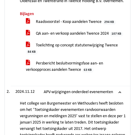
Oldenzaal en Twenterand in Twence Holding B.V. overnemen.
Bijlagen
Raadsvoorstel - Koop aandelen Twence
294 KB
QA aan- en verkoop aandelen Twence 2024
107 KB
Toelichting op concept statutenwijziging Twence
84 KB
Persbericht besluitvormingsfase aan- en
verkoopproces aandelen Twence
63 KB
2024.11.12
APV-wijzigingen onderdeel evenementen
Het college van Burgemeester en Wethouders heeft besloten
om het ‘Toetsingskader evenementen randvoorwaarden
vergunningen en meldingen 2025’ vast te stellen en deze per 1
januari 2025 in werking te laten treden. Dit toetsingskader
vervangt het toetsingskader uit 2017. Het ontwerp