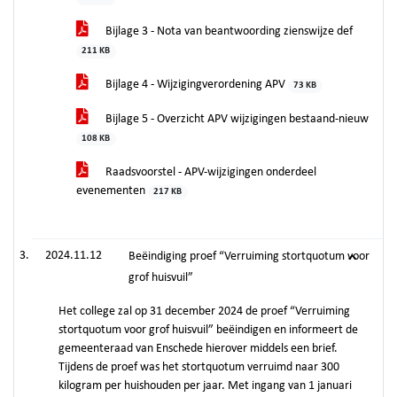
Bijlage 3 - Nota van beantwoording zienswijze def
211 KB
Bijlage 4 - Wijzigingverordening APV
73 KB
Bijlage 5 - Overzicht APV wijzigingen bestaand-nieuw
108 KB
Raadsvoorstel - APV-wijzigingen onderdeel
evenementen
217 KB
2024.11.12
Beëindiging proef “Verruiming stortquotum voor
grof huisvuil”
Het college zal op 31 december 2024 de proef “Verruiming
stortquotum voor grof huisvuil” beëindigen en informeert de
gemeenteraad van Enschede hierover middels een brief.
Tijdens de proef was het stortquotum verruimd naar 300
kilogram per huishouden per jaar. Met ingang van 1 januari