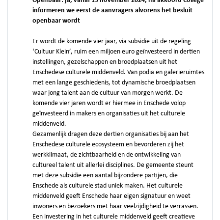
Openbaar: ja, vanaf 15 november 2024, na akkoord College
informeren we eerst de aanvragers alvorens het besluit
openbaar wordt
Er wordt de komende vier jaar, via subsidie uit de regeling
‘Cultuur Klein’, ruim een miljoen euro geïnvesteerd in dertien
instellingen, gezelschappen en broedplaatsen uit het
Enschedese culturele middenveld. Van podia en galerieruimtes
met een lange geschiedenis, tot dynamische broedplaatsen
waar jong talent aan de cultuur van morgen werkt. De
komende vier jaren wordt er hiermee in Enschede volop
geïnvesteerd in makers en organisaties uit het culturele
middenveld.
Gezamenlijk dragen deze dertien organisaties bij aan het
Enschedese culturele ecosysteem en bevorderen zij het
werkklimaat, de zichtbaarheid en de ontwikkeling van
cultureel talent uit allerlei disciplines. De gemeente steunt
met deze subsidie een aantal bijzondere partijen, die
Enschede als culturele stad uniek maken. Het culturele
middenveld geeft Enschede haar eigen signatuur en weet
inwoners en bezoekers met haar veelzijdigheid te verrassen.
Een investering in het culturele middenveld geeft creatieve