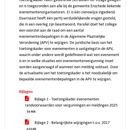
toetsingskader heeft gedurende zes weken ter inzage gelegen
en is toegezonden aan alle bij de gemeente Enschede bekende
evenementenorganisatoren. Er is één zienswijze ingediend.
Daarnaast heeft één partij verduidelijkende vragen gesteld,
die in een overleg zijn beantwoord. Parallel doet het college
een voorstel aan de raad om een aantal
evenementenbepalingen in de Algemene Plaatselijke
Verordening (APV) te wijzigen. De juridische basis van het
toetsingskader voor evenementen is vastgelegd in de APV,
waarin onder andere wordt gedefinieerd wat een evenement
is en in welke situaties een evenementenvergunning moet
worden aangevraagd of wanneer een melding volstaat. Door
de actualisatie van het toetsingskader is het noodzakelijk om
bepaalde evenementenbepalingen in de APV te wijzigen.
Bijlagen
Bijlage 1 - Toetsingskader evenementen
randvoorwaarden voor vergunningen en meldingen 2025
34 MB
Bijlage 2 - Belangrijkste wijzigingen t.o.v. 2017
619 KB