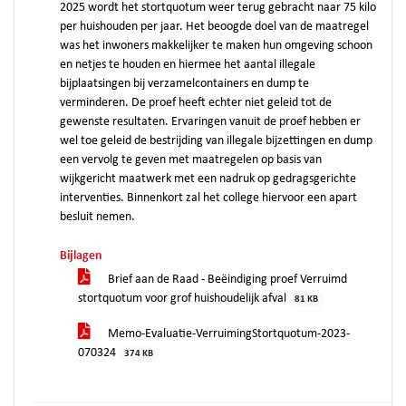
2025 wordt het stortquotum weer terug gebracht naar 75 kilo
per huishouden per jaar. Het beoogde doel van de maatregel
was het inwoners makkelijker te maken hun omgeving schoon
en netjes te houden en hiermee het aantal illegale
bijplaatsingen bij verzamelcontainers en dump te
verminderen. De proef heeft echter niet geleid tot de
gewenste resultaten. Ervaringen vanuit de proef hebben er
wel toe geleid de bestrijding van illegale bijzettingen en dump
een vervolg te geven met maatregelen op basis van
wijkgericht maatwerk met een nadruk op gedragsgerichte
interventies. Binnenkort zal het college hiervoor een apart
besluit nemen.
Bijlagen
Brief aan de Raad - Beëindiging proef Verruimd
stortquotum voor grof huishoudelijk afval
81 KB
Memo-Evaluatie-VerruimingStortquotum-2023-
070324
374 KB