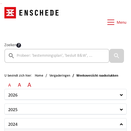
Ga naar de inhoud van deze pagina
Ga naar het zoeken
Ga naar het menu
Menu
Zoeken
U bevindt zich hier:
Home
Vergaderingen
Weekoverzicht raadsstukken
A
A
A
2026
2025
2024