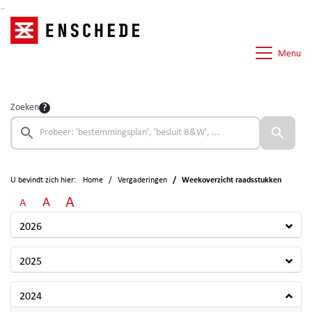
Ga naar de inhoud van deze pagina
Ga naar het zoeken
Ga naar het menu
Menu
Zoeken
U bevindt zich hier:
Home
Vergaderingen
Weekoverzicht raadsstukken
A
A
A
2026
2025
2024