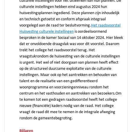
culturele instellingen voor het uitwerken van hun plannen. De
culturele instellingen hebben eind augustus 2024 hun
huisvestingsplannen ingediend. Deze plannen zijn inhoudelijk
en technisch getoetst en conform afspraak integraal
voorgelegd aan de raad ter besluitvorming.
Het raadsvoorstel
Huisvesting culturele instellingen
is oordeelsvormend
besproken in de kamer Sociaal van 14 oktober 2024. Hier bleek
dat er onvoldoende draagvlak was voor dit voorstel. Daarom
trekt het college het raadsvoorstel terug. Het
vraagstukrondom de huisvesting van de culturele instellingen
is urgent. Het wel of niet doorgaan van plannen heeft effect
op de structureel duurzame exploitatie van de culturele
instellingen. Maar ook op het aantrekken en behouden van
talent en de realisatie van een gedifferentieerd
woonprogramma en voorzieningenniveau rondom het
centrum en het vasthouden en aantrekken van bezoekers.Om
te komen tot een gedragen raadsvoorstel heeft het college
nieuwe (financiële) kaders nodig van de raad. Het college
vraagt de raad dit mee te nemen in de integrale afweging
rondom de gemeentebegroting.
Bijlagen