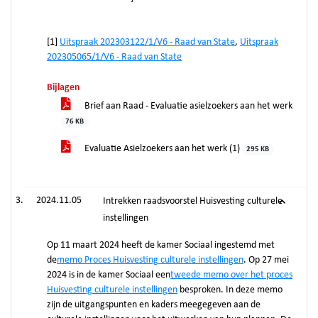
[1]
Uitspraak 202303122/1/V6 - Raad van State
,
Uitspraak
202305065/1/V6 - Raad van State
Bijlagen
Brief aan Raad - Evaluatie asielzoekers aan het werk
76 KB
Evaluatie Asielzoekers aan het werk (1)
295 KB
2024.11.05
Intrekken raadsvoorstel Huisvesting culturele
instellingen
Op 11 maart 2024 heeft de kamer Sociaal ingestemd met
de
memo Proces Huisvesting culturele instellingen
. Op 27 mei
2024 is in de kamer Sociaal een
tweede memo over het proces
Huisvesting culturele instellingen
besproken. In deze memo
zijn de uitgangspunten en kaders meegegeven aan de