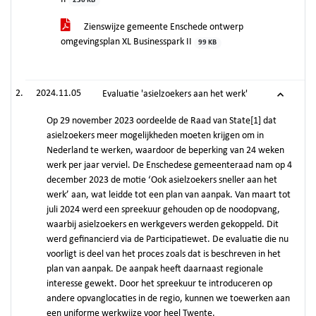
236 KB
Zienswijze gemeente Enschede ontwerp
omgevingsplan XL Businesspark II
99 KB
2024.11.05
Evaluatie 'asielzoekers aan het werk'
Op 29 november 2023 oordeelde de Raad van State[1] dat
asielzoekers meer mogelijkheden moeten krijgen om in
Nederland te werken, waardoor de beperking van 24 weken
werk per jaar verviel. De Enschedese gemeenteraad nam op 4
december 2023 de motie ‘Ook asielzoekers sneller aan het
werk’ aan, wat leidde tot een plan van aanpak. Van maart tot
juli 2024 werd een spreekuur gehouden op de noodopvang,
waarbij asielzoekers en werkgevers werden gekoppeld. Dit
werd gefinancierd via de Participatiewet. De evaluatie die nu
voorligt is deel van het proces zoals dat is beschreven in het
plan van aanpak. De aanpak heeft daarnaast regionale
interesse gewekt. Door het spreekuur te introduceren op
andere opvanglocaties in de regio, kunnen we toewerken aan
een uniforme werkwijze voor heel Twente.