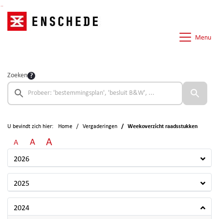
Ga naar de inhoud van deze pagina
Ga naar het zoeken
Ga naar het menu
Menu
Zoeken
U bevindt zich hier:
Home
Vergaderingen
Weekoverzicht raadsstukken
A
A
A
2026
2025
2024