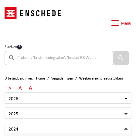
Ga naar de inhoud van deze pagina
Ga naar het zoeken
Ga naar het menu
Menu
Zoeken
U bevindt zich hier:
Home
Vergaderingen
Weekoverzicht raadsstukken
A
A
A
2026
2025
2024