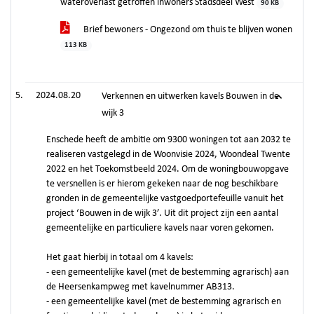
wateroverlast getroffen inwoners Stadsdeel West
90 KB
Brief bewoners - Ongezond om thuis te blijven wonen
113 KB
2024.08.20
Verkennen en uitwerken kavels Bouwen in de
wijk 3
Enschede heeft de ambitie om 9300 woningen tot aan 2032 te
realiseren vastgelegd in de Woonvisie 2024, Woondeal Twente
2022 en het Toekomstbeeld 2024. Om de woningbouwopgave
te versnellen is er hierom gekeken naar de nog beschikbare
gronden in de gemeentelijke vastgoedportefeuille vanuit het
project ‘Bouwen in de wijk 3’. Uit dit project zijn een aantal
gemeentelijke en particuliere kavels naar voren gekomen.
Het gaat hierbij in totaal om 4 kavels:
- een gemeentelijke kavel (met de bestemming agrarisch) aan
de Heersenkampweg met kavelnummer AB313.
- een gemeentelijke kavel (met de bestemming agrarisch en