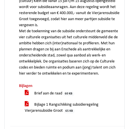
(cultuur) Klein die vanaf 15 juli t/m 15 augustus opengesteld
wordt voor subsidieaanvragen. Aan deze regeling wordt het
resterende budget van € 400.000,- vanuit de Vierjarensubsidie
Groot toegevoegd, zodat hier aan meer partijen subsidie te
vergeven is.
Met de toekenning van de subsidie ondersteunt de gemeente
vier culturele organisaties uit het culturele middenveld die de
ambitie hebben zich (inter)nationaal te profileren. Met hun
plannen dragen ze bij aan Enschede als aantrekkelijke en
onderscheidende stad, zowel qua aanbod als werk- en
ontwikkelplek. De organisaties baseren zich op de Culturele
codes en bieden ruimte en podium aan (jong) talent om zich
hier verder te ontwikkelen en te experimenteren.
Bijlagen
Brief aan de raad
60 KB
Bijlage 1 Rangschikking subsidieregeling
Vierjarensubsidie Groot
65 KB