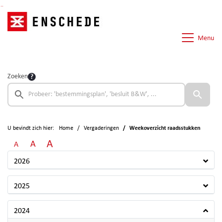
Ga naar de inhoud van deze pagina
Ga naar het zoeken
Ga naar het menu
Menu
Zoeken
U bevindt zich hier:
Home
Vergaderingen
Weekoverzicht raadsstukken
A
A
A
2026
2025
2024