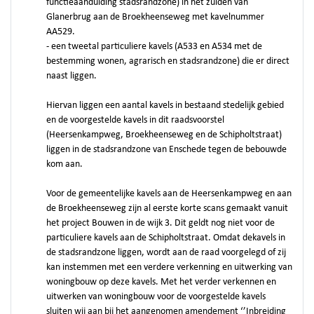
functieaanduiding stadsrandzone) in het zuiden van
Glanerbrug aan de Broekheenseweg met kavelnummer
AA529.
- een tweetal particuliere kavels (A533 en A534 met de
bestemming wonen, agrarisch en stadsrandzone) die er direct
naast liggen.
Hiervan liggen een aantal kavels in bestaand stedelijk gebied
en de voorgestelde kavels in dit raadsvoorstel
(Heersenkampweg, Broekheenseweg en de Schipholtstraat)
liggen in de stadsrandzone van Enschede tegen de bebouwde
kom aan.
Voor de gemeentelijke kavels aan de Heersenkampweg en aan
de Broekheenseweg zijn al eerste korte scans gemaakt vanuit
het project Bouwen in de wijk 3. Dit geldt nog niet voor de
particuliere kavels aan de Schipholtstraat. Omdat dekavels in
de stadsrandzone liggen, wordt aan de raad voorgelegd of zij
kan instemmen met een verdere verkenning en uitwerking van
woningbouw op deze kavels. Met het verder verkennen en
uitwerken van woningbouw voor de voorgestelde kavels
sluiten wij aan bij het aangenomen amendement ‘’Inbreiding