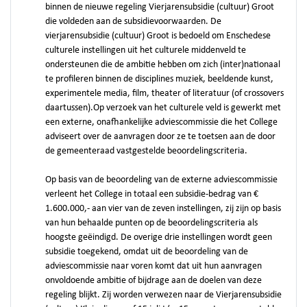
binnen de nieuwe regeling Vierjarensubsidie (cultuur) Groot
die voldeden aan de subsidievoorwaarden. De
vierjarensubsidie (cultuur) Groot is bedoeld om Enschedese
culturele instellingen uit het culturele middenveld te
ondersteunen die de ambitie hebben om zich (inter)nationaal
te profileren binnen de disciplines muziek, beeldende kunst,
experimentele media, film, theater of literatuur (of crossovers
daartussen).Op verzoek van het culturele veld is gewerkt met
een externe, onafhankelijke adviescommissie die het College
adviseert over de aanvragen door ze te toetsen aan de door
de gemeenteraad vastgestelde beoordelingscriteria.
Op basis van de beoordeling van de externe adviescommissie
verleent het College in totaal een subsidie-bedrag van €
1.600.000,- aan vier van de zeven instellingen, zij zijn op basis
van hun behaalde punten op de beoordelingscriteria als
hoogste geëindigd. De overige drie instellingen wordt geen
subsidie toegekend, omdat uit de beoordeling van de
adviescommissie naar voren komt dat uit hun aanvragen
onvoldoende ambitie of bijdrage aan de doelen van deze
regeling blijkt. Zij worden verwezen naar de Vierjarensubsidie