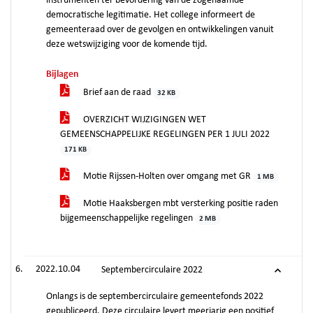
instrumenten ter bevordering van de zogenaamde
democratische legitimatie. Het college informeert de
gemeenteraad over de gevolgen en ontwikkelingen vanuit
deze wetswijziging voor de komende tijd.
Bijlagen
Brief aan de raad
32 KB
OVERZICHT WIJZIGINGEN WET
GEMEENSCHAPPELIJKE REGELINGEN PER 1 JULI 2022
171 KB
Motie Rijssen-Holten over omgang met GR
1 MB
Motie Haaksbergen mbt versterking positie raden
bijgemeenschappelijke regelingen
2 MB
2022.10.04
Septembercirculaire 2022
Onlangs is de septembercirculaire gemeentefonds 2022
gepubliceerd. Deze circulaire levert meerjarig een positief