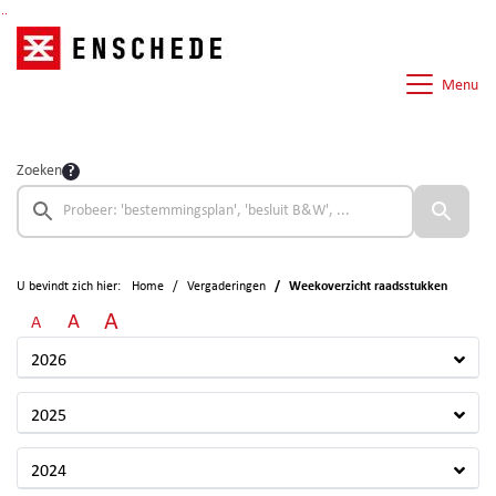
Ga naar de inhoud van deze pagina
Ga naar het zoeken
Ga naar het menu
Menu
Zoeken
U bevindt zich hier:
Home
Vergaderingen
Weekoverzicht raadsstukken
A
A
A
2026
2025
2024