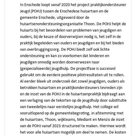
In Enschede loopt vanaf 2020 het project praktijkondersteuner
Jeugd (POHJ) tussen de Enschedese huisartsen en de
gemeente Enschede, uitgevoerd door de
huisartsenondersteuningsorganisatie Thoon. De POHJ helpt de
huisarts bij het beoordelen van problemen van jeugdigen en
ouders, bij de keuze of doorverwijzen nodig is, het zelf in de
praktijk begeleiden van ouders en jeugdigen en bij het bieden
van overbruggingszorg. De POHJ biedt zelf ook lichte
ondersteuning en kan zo voorkomen dat kinderen en
jeugdigen onnodig worden doorverwezen naar
(gespecialiseerde) jeugdhulp. De projectfase is succesvol
gebruikt om de eerdere positieve pilotresultaten uit te rollen.
Al eerder bleek uit onderzoek dat zowel jeugdigen, ouders als
betrokken huisartsen en praktijkondersteuners tevreden zijn
en de inzet van de POHJ in de huisartsenpraktijk bijdraagt aan
een verlaging van de tekorten op de jeugdhulp door substitutie
van tweedelijns naar eerstelijns jeugdhulp. Het college wil
vooruitlopend op de gemeentebegroting, in afstemming met
de huisartsen, Thoon, wijkteams, Mediant en Menzis de inzet
van de POHJ vanaf 2023 structureel te maken. Hiermee wordt
het voor alle huisartsen mogelijk om deel te nemen. De kosten