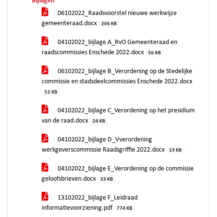
Bijlagen
06102022_Raadsvoorstel nieuwe werkwijze
gemeenteraad.docx
206 KB
04102022_bijlage A_RvO Gemeenteraad en
raadscommissies Enschede 2022.docx
56 KB
06102022_bijlage B_Verordening op de Stedelijke
commissie en stadsdeelcommissies Enschede 2022.docx
51 KB
04102022_bijlage C_Verordening op het presidium
van de raad.docx
24 KB
04102022_bijlage D_Vverordening
werkgeverscommissie Raadsgriffie 2022.docx
19 KB
04102022_bijlage E_Verordening op de commissie
geloofsbrieven.docx
33 KB
13102022_bijlage F_Leidraad
informatievoorziening.pdf
774 KB