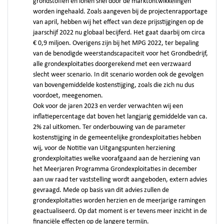
grondstoffen en lonen snel door de marktontwikkelingen
worden ingehaald. Zoals aangeven bij de projectenrapportage
van april, hebben wij het effect van deze prijsstijgingen op de
jaarschijf 2022 nu globaal becijferd. Het gaat daarbij om circa
€ 0,9 miljoen. Overigens zijn bij het MPG 2022, ter bepaling
van de benodigde weerstandscapaciteit voor het Grondbedrijf,
alle grondexploitaties doorgerekend met een verzwaard
slecht weer scenario. In dit scenario worden ook de gevolgen
van bovengemiddelde kostenstijging, zoals die zich nu dus
voordoet, meegenomen.
Ook voor de jaren 2023 en verder verwachten wij een
inflatiepercentage dat boven het langjarig gemiddelde van ca.
2% zal uitkomen. Ter onderbouwing van de parameter
kostenstijging in de gemeentelijke grondexploitaties hebben
wij, voor de Notitie van Uitgangspunten herziening
grondexploitaties welke voorafgaand aan de herziening van
het Meerjaren Programma Grondexploitaties in december
aan uw raad ter vaststelling wordt aangeboden, extern advies
gevraagd. Mede op basis van dit advies zullen de
grondexploitaties worden herzien en de meerjarige ramingen
geactualiseerd. Op dat moment is er tevens meer inzicht in de
financiële effecten op de langere termijn.