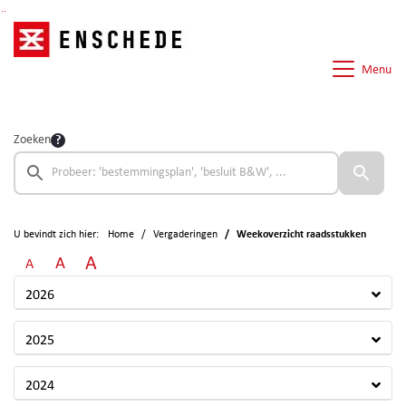
Ga naar de inhoud van deze pagina
Ga naar het zoeken
Ga naar het menu
Menu
Zoeken
U bevindt zich hier:
Home
Vergaderingen
Weekoverzicht raadsstukken
A
A
A
2026
2025
2024