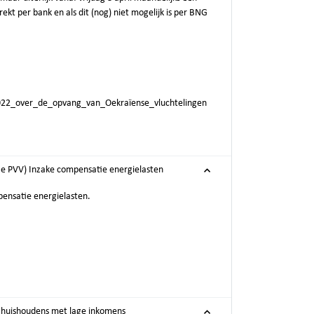
ekt per bank en als dit (nog) niet mogelijk is per BNG
22_over_de_opvang_van_Oekraïense_vluchtelingen
ie PVV) Inzake compensatie energielasten
pensatie energielasten.
r huishoudens met lage inkomens