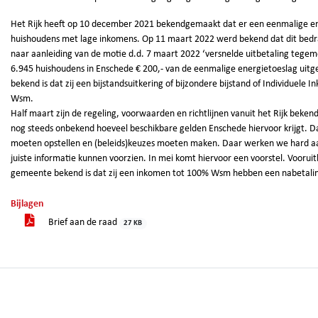
Het Rijk heeft op 10 december 2021 bekendgemaakt dat er een eenmalige en
huishoudens met lage inkomens. Op 11 maart 2022 werd bekend dat dit bedr
naar aanleiding van de motie d.d. 7 maart 2022 ‘versnelde uitbetaling teg
6.945 huishoudens in Enschede € 200,- van de eenmalige energietoeslag uitg
bekend is dat zij een bijstandsuitkering of bijzondere bijstand of Individuel
Wsm.
Half maart zijn de regeling, voorwaarden en richtlijnen vanuit het Rijk beken
nog steeds onbekend hoeveel beschikbare gelden Enschede hiervoor krijgt. Dat
moeten opstellen en (beleids)keuzes moeten maken. Daar werken we hard aa
juiste informatie kunnen voorzien. In mei komt hiervoor een voorstel. Vooru
gemeente bekend is dat zij een inkomen tot 100% Wsm hebben een nabetalin
Bijlagen
Brief aan de raad
27 KB