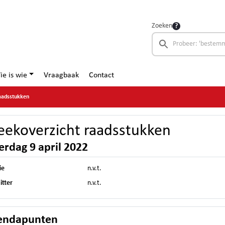
Zoeken
ie is wie
Vraagbaak
Contact
aadsstukken
ekoverzicht raadsstukken
erdag 9 april 2022
ie
n.v.t.
itter
n.v.t.
endapunten