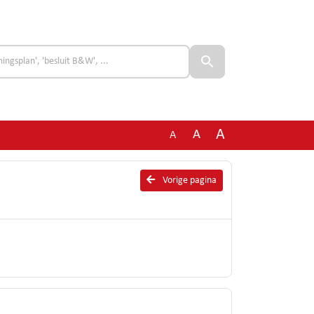
A
A
A
Vorige pagina