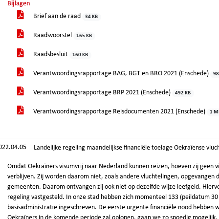
Bijlagen
Brief aan de raad
34 KB
Raadsvoorstel
165 KB
Raadsbesluit
160 KB
Verantwoordingsrapportage BAG, BGT en BRO 2021 (Enschede)
98
Verantwoordingsrapportage BRP 2021 (Enschede)
492 KB
Verantwoordingsrapportage Reisdocumenten 2021 (Enschede)
1 M
022.04.05
Landelijke regeling maandelijkse financiële toelage Oekraïense vluc
Omdat Oekraïners visumvrij naar Nederland kunnen reizen, hoeven zij geen 
verblijven. Zij worden daarom niet, zoals andere vluchtelingen, opgevangen 
gemeenten. Daarom ontvangen zij ook niet op dezelfde wijze leefgeld. Hiervoo
regeling vastgesteld. In onze stad hebben zich momenteel 133 (peildatum 30
basisadministratie ingeschreven. De eerste urgente financiële nood hebben 
Oekraïners in de komende periode zal oplopen, gaan we zo spoedig mogelijk, ma