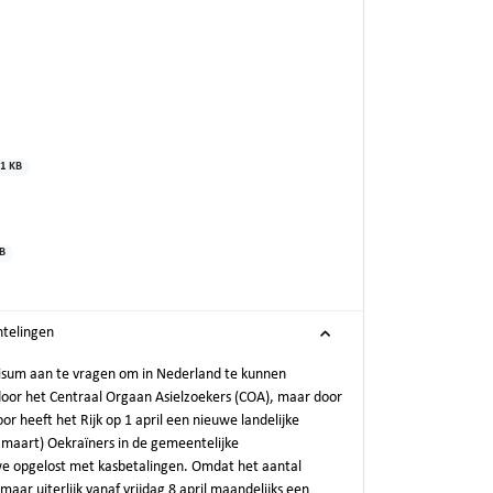
1 KB
B
htelingen
visum aan te vragen om in Nederland te kunnen
door het Centraal Orgaan Asielzoekers (COA), maar door
r heeft het Rijk op 1 april een nieuwe landelijke
 maart) Oekraïners in de gemeentelijke
we opgelost met kasbetalingen. Omdat het aantal
ar uiterlijk vanaf vrijdag 8 april maandelijks een