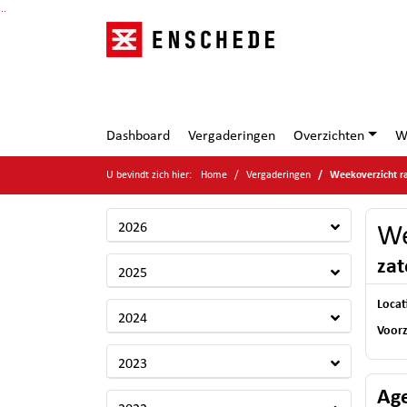
Ga naar de inhoud van deze pagina
Ga naar het zoeken
Ga naar het menu
Dashboard
Vergaderingen
Overzichten
W
U bevindt zich hier:
Home
Vergaderingen
Weekoverzicht r
2026
We
zat
2025
Locat
2024
Voorz
2023
Ag