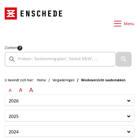
Ga naar de inhoud van deze pagina
Ga naar het zoeken
Ga naar het menu
Menu
Zoeken
U bevindt zich hier:
Home
Vergaderingen
Weekoverzicht raadsstukken
A
A
A
2026
2025
2024