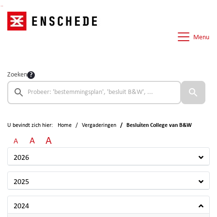
Ga naar de inhoud van deze pagina
Ga naar het zoeken
Ga naar het menu
Menu
Zoeken
U bevindt zich hier:
Home
Vergaderingen
Besluiten College van B&W
A
A
A
2026
2025
2024