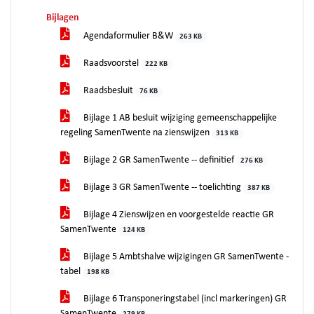
Bijlagen
Agendaformulier B&W
263 KB
Raadsvoorstel
222 KB
Raadsbesluit
76 KB
Bijlage 1 AB besluit wijziging gemeenschappelijke
regeling SamenTwente na zienswijzen
313 KB
Bijlage 2 GR SamenTwente -- definitief
276 KB
Bijlage 3 GR SamenTwente -- toelichting
387 KB
Bijlage 4 Zienswijzen en voorgestelde reactie GR
SamenTwente
124 KB
Bijlage 5 Ambtshalve wijzigingen GR SamenTwente -
tabel
198 KB
Bijlage 6 Transponeringstabel (incl markeringen) GR
SamenTwente