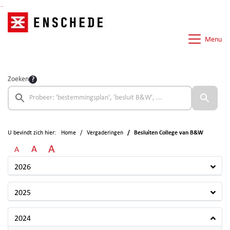
Ga naar de inhoud van deze pagina
Ga naar het zoeken
Ga naar het menu
Menu
Zoeken
U bevindt zich hier:
Home
Vergaderingen
Besluiten College van B&W
A
A
A
2026
2025
2024