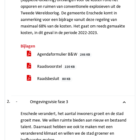
(suppletie-uitkering) ontvangen voor de kosten rond het
opsporen en ruimen van conventionele explosieven uit de
Tweede Wereldoorlog. De gemeente Enschede komt in
aanmerking voor een bijdrage vanuit deze regeling van
maximaal 68% van de kosten. Het gaat om reeds gemaakte
kosten, in dit geval in de periode 2022-2023.
Bijlagen
Agendaformulier B&W
246 KB
Raadsvoorstel
220 KB
Raadsbesluit
80 KB
-
Omgevingsvisie fase 3
Enschede verandert, het aantal inwoners groeit en de stad
groeit mee. We willen ruimte bieden aan nieuw en bestaand
talent. Daarnaast hebben we ook te maken met een
veranderend klimaat en willen we de stad groener en