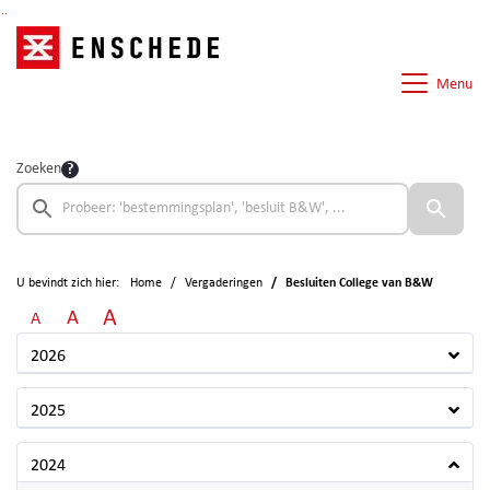
Ga naar de inhoud van deze pagina
Ga naar het zoeken
Ga naar het menu
Menu
Zoeken
U bevindt zich hier:
Home
Vergaderingen
Besluiten College van B&W
A
A
A
2026
2025
2024