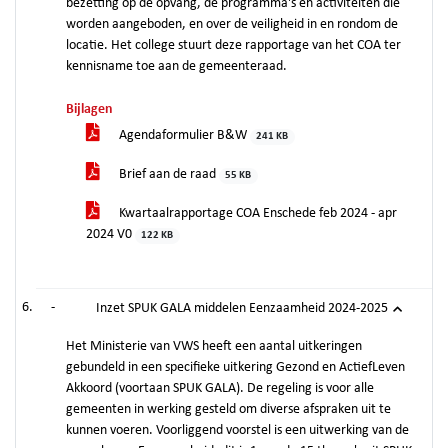
bezetting op de opvang, de programma's en activiteiten die
worden aangeboden, en over de veiligheid in en rondom de
locatie. Het college stuurt deze rapportage van het COA ter
kennisname toe aan de gemeenteraad.
Bijlagen
Agendaformulier B&W
241 KB
Brief aan de raad
55 KB
Kwartaalrapportage COA Enschede feb 2024 - apr
2024 V0
122 KB
-
Inzet SPUK GALA middelen Eenzaamheid 2024-2025
Het Ministerie van VWS heeft een aantal uitkeringen
gebundeld in een specifieke uitkering Gezond en ActiefLeven
Akkoord (voortaan SPUK GALA). De regeling is voor alle
gemeenten in werking gesteld om diverse afspraken uit te
kunnen voeren. Voorliggend voorstel is een uitwerking van de