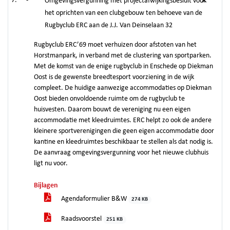
-
Omgevingsvergunning met projectafwijkingsbesluit voor
het oprichten van een clubgebouw ten behoeve van de
Rugbyclub ERC aan de J.J. Van Deinselaan 32
Rugbyclub ERC’69 moet verhuizen door afstoten van het
Horstmanpark, in verband met de clustering van sportparken.
Met de komst van de enige rugbyclub in Enschede op Diekman
Oost is de gewenste breedtesport voorziening in de wijk
compleet. De huidige aanwezige accommodaties op Diekman
Oost bieden onvoldoende ruimte om de rugbyclub te
huisvesten. Daarom bouwt de vereniging nu een eigen
accommodatie met kleedruimtes. ERC helpt zo ook de andere
kleinere sportverenigingen die geen eigen accommodatie door
kantine en kleedruimtes beschikbaar te stellen als dat nodig is.
De aanvraag omgevingsvergunning voor het nieuwe clubhuis
ligt nu voor.
Bijlagen
Agendaformulier B&W
274 KB
Raadsvoorstel
251 KB