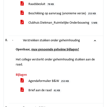
Raadsbesluit
78 KB
Beschikking op aanvraag (anonieme versie)
253 KB
Clubhuis Diekman_Ruimtelijke Onderbouwing
5 MB
-
Verstrekken stukken onder geheimhouding
Openbaar,
muv genoemde geheime bijlagen!
Het college versterkt onder geheimhouding stukken aan de
raad.
Bijlagen
Agendaformulier B&W
253 KB
Brief aan de raad
41 KB