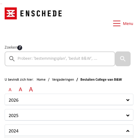
Ga naar de inhoud van deze pagina
Ga naar het zoeken
Ga naar het menu
Menu
Zoeken
U bevindt zich hier:
Home
Vergaderingen
Besluiten College van B&W
A
A
A
2026
2025
2024