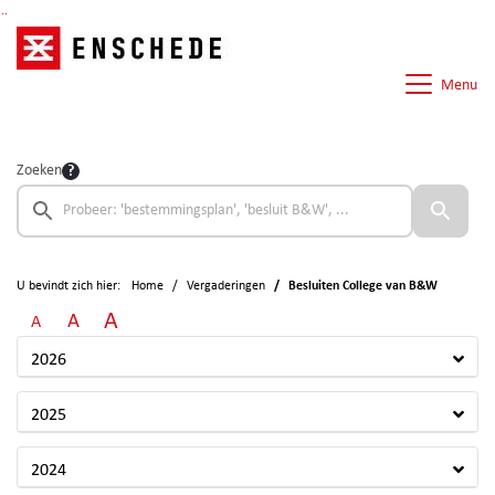
Ga naar de inhoud van deze pagina
Ga naar het zoeken
Ga naar het menu
Menu
Zoeken
U bevindt zich hier:
Home
Vergaderingen
Besluiten College van B&W
A
A
A
2026
2025
2024